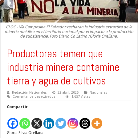
CLOC - Vía Campesina El Salvador rechazan la industria extractiva de la
minería metálica en el territorio nacional por el impacto a la producción
de subsistencia. Foto Diario Co Latino /Gloria Orellana.
Productores temen que
industria minera contamine
tierra y agua de cultivos
Redacción Nacionales
22 abril, 2025
Nacionales
en
Comentarios desactivados
1,657 Vistas
Productores
temen
Compartir
que
industria
minera
contamine
tierra
y
Gloria Silvia Orellana
agua
de