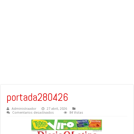
portada280426
Administraador
27 abril, 2026
en
Comentarios desactivados
84 Vistas
portada280426