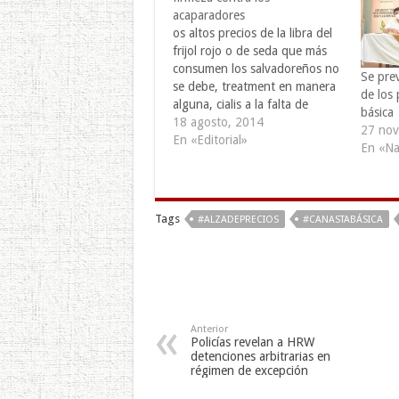
acaparadores
os altos precios de la libra del
frijol rojo o de seda que más
consumen los salvadoreños no
Se prev
se debe, treatment en manera
de los 
alguna, cialis a la falta de
básica
producción del producto
18 agosto, 2014
27 nov
internamente, treat sino a los
En «Editorial»
En «Na
especuladores y acaparadores.
Y es que según datos del
Gobierno del ex presidente…
Tags
#ALZADEPRECIOS
#CANASTABÁSICA
Anterior
Policías revelan a HRW
detenciones arbitrarias en
régimen de excepción