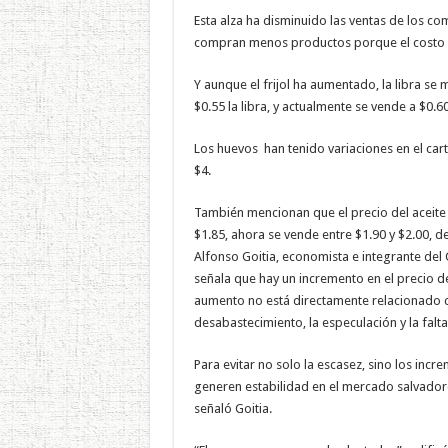
Esta alza ha disminuido las ventas de los co
compran menos productos porque el costo p
Y aunque el frijol ha aumentado, la libra se 
$0.55 la libra, y actualmente se vende a $0.60
Los huevos han tenido variaciones en el cart
$4.
También mencionan que el precio del aceite 
$1.85, ahora se vende entre $1.90 y $2.00, 
Alfonso Goitia, economista e integrante de
señala que hay un incremento en el precio de
aumento no está directamente relacionado co
desabastecimiento, la especulación y la falt
Para evitar no solo la escasez, sino los incr
generen estabilidad en el mercado salvadore
señaló Goitia.