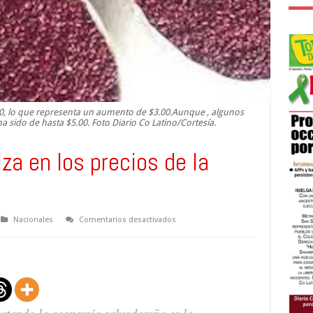
8.00, lo que representa un aumento de $3.00.Aunque , algunos
a sido de hasta $5.00. Foto Diario Co Latino/Cortesía.
za en los precios de la
en
Nacionales
Comentarios desactivados
Población
señala
alza
en
los
precios
de
la
canasta
ectando la economía salvadoreña es la
básica