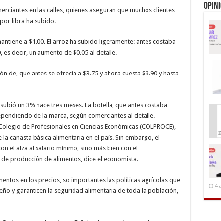
Opin
merciantes en las calles, quienes aseguran que muchos clientes
or libra ha subido.
mantiene a $1.00. El arroz ha subido ligeramente: antes costaba
, es decir, un aumento de $0.05 al detalle.
ón de, que antes se ofrecía a $3.75 y ahora cuesta $3.90 y hasta
subió un 3% hace tres meses. La botella, que antes costaba
dependiendo de la marca, según comerciantes al detalle.
l Colegio de Profesionales en Ciencias Económicas (COLPROCE),
 la canasta básica alimentaria en el país. Sin embargo, el
n el alza al salario mínimo, sino más bien con el
a de producción de alimentos, dice el economista.
ementos en los precios, so importantes las políticas agrícolas que
4 
ño y garanticen la seguridad alimentaria de toda la población,