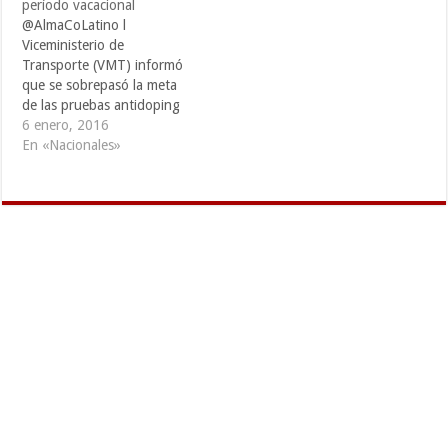
período vacacional
@AlmaCoLatino l
Viceministerio de
Transporte (VMT) informó
que se sobrepasó la meta
de las pruebas antidoping
previstas durante el Plan
6 enero, 2016
Vacaciones Seguras de fin
En «Nacionales»
de año, cialis cuyo objetivo
fue prevenir muertes y
lesiones producidas por
accidentes de tránsito, look
causados por personas que
conducen bajo los efectos
de alcohol…