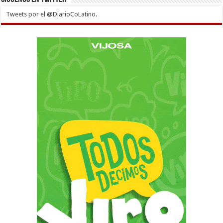
Tweets por el @DiarioCoLatino.