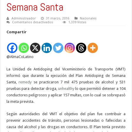
Semana Santa
Administraador
31 marzo, 2016
Nacionales
en
Comentarios desactivados
1,339 Vistas
Plan
antidoping
Compartir
del
VMT
permitió
detener
a
104
@AlmaCoLatino
conductores
peligrosos
en
Semana
La Unidad de Antidoping del Viceministerio de Transporte (VMT)
Santa
informó que durante la ejecución del Plan Antidoping de Semana
Santa,
remedy
se practicaron 7 mil 475 pruebas de alcohol y 531
pruebas para detectar droga,
unhealthy
lo que permitió detener a 104
conductores peligrosos y aplicar 157 multas, con lo cual se sobrepasó
la meta prevista.
Según autoridades del VMT el objetivo del plan fue contribuir a
prevenir accidentes de tránsito, personas lesionadas o fallecidas a
causa del alcohol y las drogas en conductores. El Plan tenía previsto