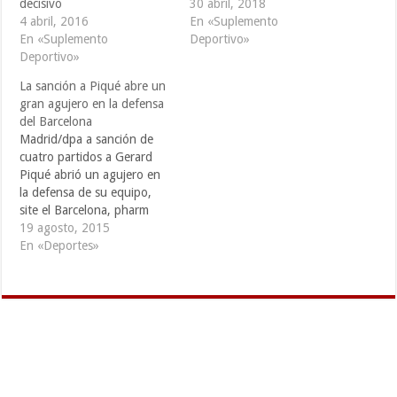
decisivo
30 abril, 2018
4 abril, 2016
En «Suplemento
En «Suplemento
Deportivo»
Deportivo»
La sanción a Piqué abre un
gran agujero en la defensa
del Barcelona
Madrid/dpa a sanción de
cuatro partidos a Gerard
Piqué abrió un agujero en
la defensa de su equipo,
site el Barcelona, pharm
que tendrá que afrontar el
19 agosto, 2015
comienzo de la Liga
En «Deportes»
española de fútbol sin su
zaguero más solvente.
Piqué fue suspendido por
insultar a un juez de línea
durante…