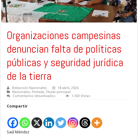
Organizaciones campesinas
denuncian falta de políticas
públicas y seguridad jurídica
de la tierra
Redacción Nacionales
18 abril, 2026
Nacionales
,
Portada
,
Titular principal
en
Comentarios desactivados
1,503 Vistas
Organizaciones
campesinas
Compartir
denuncian
falta
de
políticas
públicas
y
Saúl Méndez
seguridad
jurídica