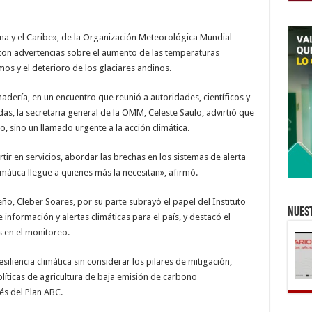
Latina
y
Caribe
ina y el Caribe», de la Organización Meteorológica Mundial
 con advertencias sobre el aumento de las temperaturas
mos y el deterioro de los glaciares andinos.
nadería, en un encuentro que reunió a autoridades, científicos y
as, la secretaria general de la OMM, Celeste Saulo, advirtió que
o, sino un llamado urgente a la acción climática.
tir en servicios, abordar las brechas en los sistemas de alerta
mática llegue a quienes más la necesitan», afirmó.
eño, Cleber Soares, por su parte subrayó el papel del Instituto
Nuest
información y alertas climáticas para el país, y destacó el
s en el monitoreo.
iliencia climática sin considerar los pilares de mitigación,
olíticas de agricultura de baja emisión de carbono
és del Plan ABC.