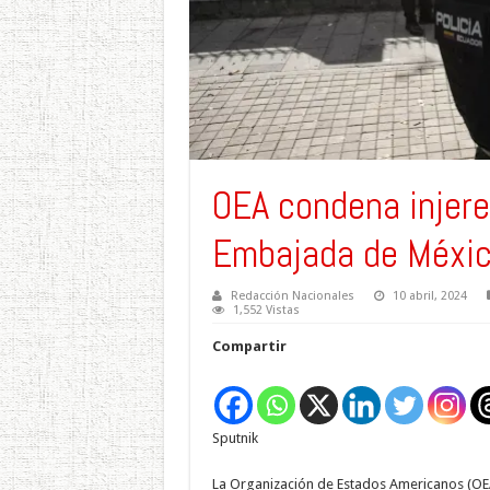
OEA condena injere
Embajada de Méxi
Redacción Nacionales
10 abril, 2024
1,552 Vistas
Compartir
Sputnik
La Organización de Estados Americanos (OEA)