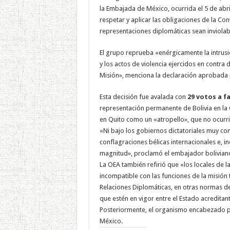
la Embajada de México, ocurrida el 5 de abr
respetar y aplicar las obligaciones de la Con
representaciones diplomáticas sean inviolab
El grupo reprueba «enérgicamente la intrusi
y los actos de violencia ejercidos en contra 
Misión», menciona la declaración aprobada
Esta decisión fue avalada con
29 votos a f
representación permanente de Bolivia en la 
en Quito como un «atropello», que no ocurrió
«Ni bajo los gobiernos dictatoriales muy co
conflagraciones bélicas internacionales e, i
magnitud», proclamó el embajador boliviano
La OEA también refirió que «los locales de 
incompatible con las funciones de la misión
Relaciones Diplomáticas, en otras normas de
que estén en vigor entre el Estado acreditant
Posteriormente, el organismo encabezado 
México.