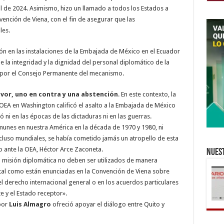
il de 2024. Asimismo, hizo un llamado a todos los Estados a
vención de Viena, con el fin de asegurar que las
les.
ón en las instalaciones de la Embajada de México en el Ecuador
de la integridad y la dignidad del personal diplomático de la
 por el Consejo Permanente del mecanismo.
avor, uno en contra y una abstención
. En este contexto, la
OEA en Washington calificó el asalto a la Embajada de México
 ni en las épocas de las dictaduras ni en las guerras.
munes en nuestra América en la década de 1970 y 1980, ni
ncluso mundiales, se había cometido jamás un atropello de esta
 ante la OEA, Héctor Arce Zaconeta.
Nuest
la misión diplomática no deben ser utilizados de manera
 tal como están enunciadas en la Convención de Viena sobre
l derecho internacional general o en los acuerdos particulares
e y el Estado receptor».
por
Luis Almagro
ofreció apoyar el diálogo entre Quito y