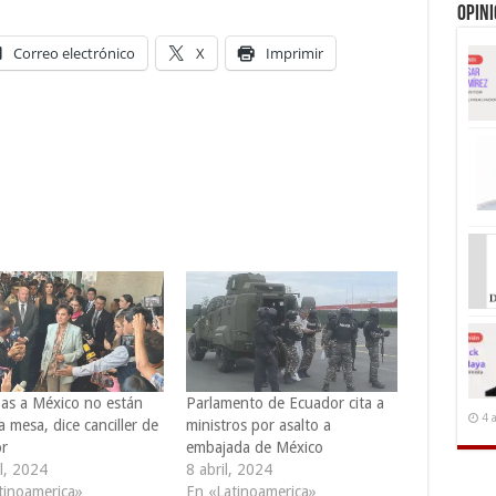
Opin
Correo electrónico
X
Imprimir
pas a México no están
Parlamento de Ecuador cita a
4 
a mesa, dice canciller de
ministros por asalto a
r
embajada de México
l, 2024
8 abril, 2024
tinoamerica»
En «Latinoamerica»