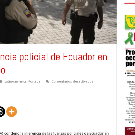
ncia policial de Ecuador en
co
en
Latinoamerica
,
Portada
Comentarios desactivados
OEA
condena
injerencia
policial
de
Ecuador
en
Embajada
de
México
 condenó la injerencia de las fuerzas policiales de Ecuador en