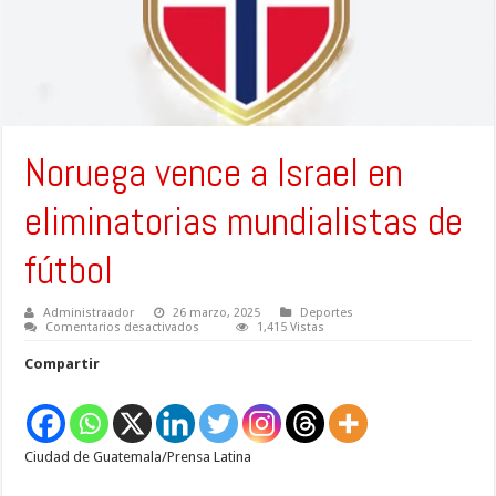
Noruega vence a Israel en
eliminatorias mundialistas de
fútbol
Administraador
26 marzo, 2025
Deportes
en
Comentarios desactivados
1,415 Vistas
Noruega
vence
Compartir
a
Israel
en
eliminatorias
mundialistas
de
Ciudad de Guatemala/Prensa Latina
fútbol