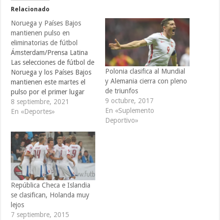
Relacionado
Noruega y Países Bajos
mantienen pulso en
eliminatorias de fútbol
Ámsterdam/Prensa Latina
Las selecciones de fútbol de
Polonia clasifica al Mundial
Noruega y los Países Bajos
y Alemania cierra con pleno
mantienen este martes el
de triunfos
pulso por el primer lugar
9 octubre, 2017
del grupo G, en el proceso
8 septiembre, 2021
En «Suplemento
clasificatorio europeo
En «Deportes»
Deportivo»
rumbo al Mundial de fútbol
Qatar 2022. Ambos
conjuntos sellaron este
martes sendos éxitos por
goleada ante Gibraltar y
Turquía con…
República Checa e Islandia
se clasifican, Holanda muy
lejos
7 septiembre, 2015