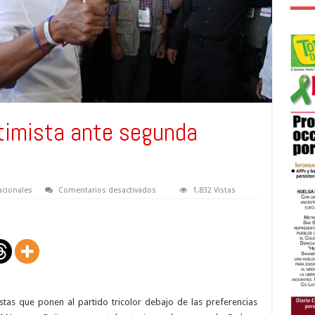
timista ante segunda
en
cionales
Comentarios desactivados
1,832 Vistas
Norman
Quijano
optimista
ante
segunda
vuelta
stas que ponen al partido tricolor debajo de las preferencias