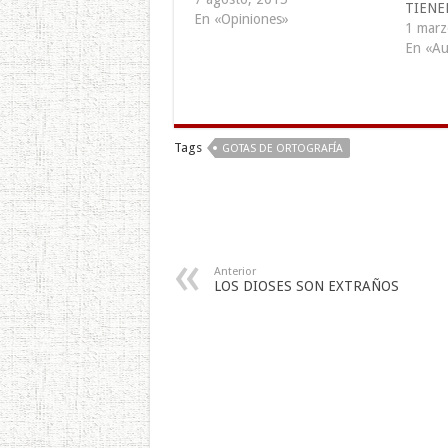
TIENE
grado de violencia escrita que
En «Opiniones»
1 marz
existe. Es palpable el odio y
En «Au
remordimiento que aún…
Tags
GOTAS DE ORTOGRAFÍA
Anterior
LOS DIOSES SON EXTRAÑOS