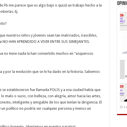
Opin
 de Fb me parece que es algo bajo o quizá un trabajo hecho a la
oberías. Ej.
sto?
ue nuestros niños y jóvenes sean tan malcriados, irascibles,
cuela NO HAN APRENDIDO A VIVIR ENTRE SUS SEMEJANTES.
va no tiene nada la han convertido muchos en “asqueroso
 y por la evolución que se le ha dado en la historia. Sabemos
 se establecieron fue llamada POLIS y a esa ciudad había que
o malo o sucio, con belleza, con alegría, amor hacia las artes,
esto, inteligente y amigable de los que tenían la dirigencia. El
4 
 un político no podría ser cualquier persona y menos un
lítico honesto. ¡Viviríamos en nuestro paraíso!