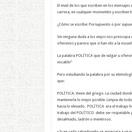
El nivel de los que escriben en los mensajes
carrera, en cualquier momentito y escriben b
¿Cómo se escribe: Porsupuesto o por supue
Sin ninguna duda a los viejos nos preocupa q
ofensivos y parece que si han ido a la es
La palabra POLÍTICA que de vulgar u ofensi
vocablo”
Pero estudiando la palabra por su etimología
que:
POLÍTICA. Viene del griego. La ciudad donde
mantenerla lo mejor posible. Limpia de todo l
hacia lo elevado. POLÍTICA era el trabajo hon
trabajo del POLÍTICO debe ser respetable y
desalmado, ladrón o mentiroso.
• Si en cada salvadoreño se apreciara a un po