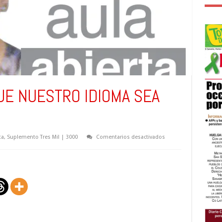
UE NUESTRO IDIOMA SEA
en
ta
,
Suplemento Tres Mil | 3000
Comentarios desactivados
NO
PERMITAMOS
QUE
NUESTRO
IDIOMA
SEA
VULGARIZADO