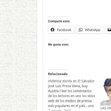
Comparte esto:
Facebook
WhatsApp
Me gusta esto:
Relacionado
Violencia escrita en El Salvador
José Luis Preza Viena, buy
Austria l leer los comentarios
de los lectores en uno los sitios
web de los medios de prensa
más populares en el país , uno
LAS I
se puede dar cuenta del alto
7 agosto, 2015