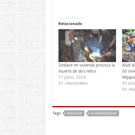
Relacionado
Deslave en vivienda provoca la
Alud de
muerte de dos niños
50 viv
11 junio, 2024
Nejapa
En «Nacionales»
30 oct
En «Na
Tags
#DESLAVE
VULNERABILIDAD