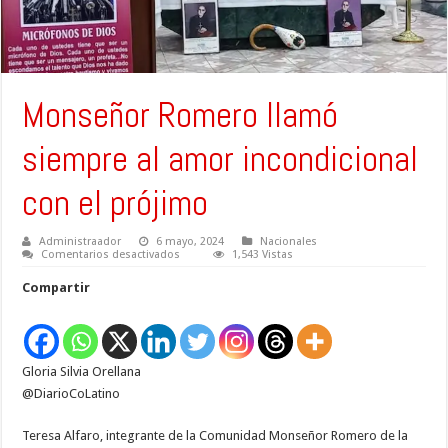
Monseñor Romero llamó
siempre al amor incondicional
con el prójimo
Administraador
6 mayo, 2024
Nacionales
en
Comentarios desactivados
1,543 Vistas
Monseñor
Romero
Compartir
llamó
siempre
al
amor
incondicional
con
Gloria Silvia Orellana
el
prójimo
@DiarioCoLatino
Teresa Alfaro, integrante de la Comunidad Monseñor Romero de la