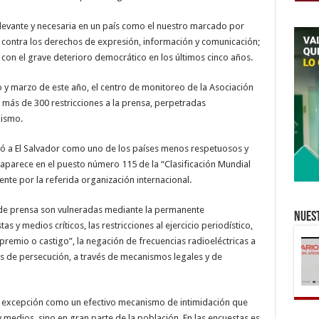
evante y necesaria en un país como el nuestro marcado por
es contra los derechos de expresión, información y comunicación;
 con el grave deterioro democrático en los últimos cinco años.
o y marzo de este año, el centro de monitoreo de la Asociación
ó más de 300 restricciones a la prensa, perpetradas
lismo.
ló a El Salvador como uno de los países menos respetuosos y
s aparece en el puesto número 115 de la “Clasificación Mundial
nte por la referida organización internacional.
y de prensa son vulneradas mediante la permanente
Nuest
as y medios críticos, las restricciones al ejercicio periodístico,
“premio o castigo”, la negación de frecuencias radioeléctricas a
 de persecución, a través de mecanismos legales y de
de excepción como un efectivo mecanismo de intimidación que
 medios, sino en gran parte de la población. En las encuestas es