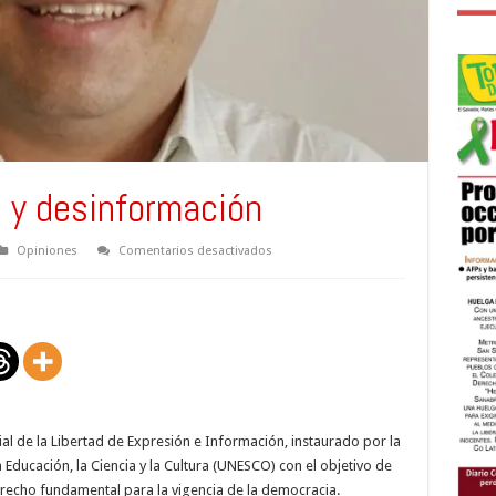
 y desinformación
en
Opiniones
Comentarios desactivados
3
de
mayo:
censura
y
desinformación
al de la Libertad de Expresión e Información, instaurado por la
Educación, la Ciencia y la Cultura (UNESCO) con el objetivo de
erecho fundamental para la vigencia de la democracia.