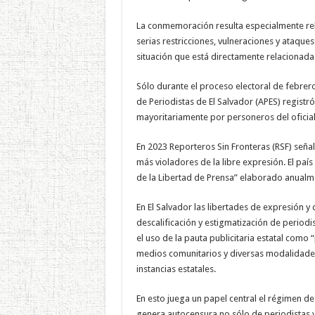
La conmemoración resulta especialmente rel
serias restricciones, vulneraciones y ataqu
situación que está directamente relacionada
Sólo durante el proceso electoral de febrer
de Periodistas de El Salvador (APES) registr
mayoritariamente por personeros del oficia
En 2023 Reporteros Sin Fronteras (RSF) seña
más violadores de la libre expresión. El paí
de la Libertad de Prensa” elaborado anualme
En El Salvador las libertades de expresión 
descalificación y estigmatización de periodist
el uso de la pauta publicitaria estatal como 
medios comunitarios y diversas modalidades
instancias estatales.
En esto juega un papel central el régimen 
genera autocensura no sólo de periodistas y