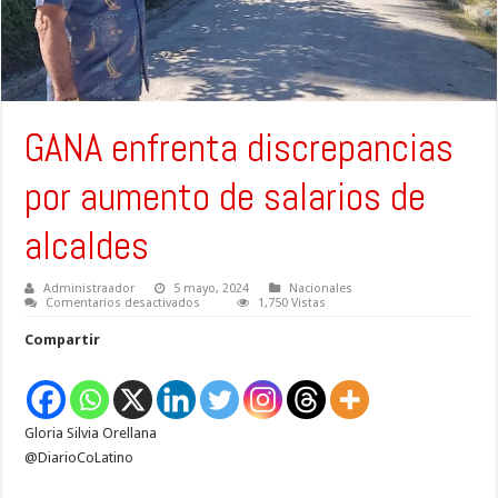
GANA enfrenta discrepancias
por aumento de salarios de
alcaldes
Administraador
5 mayo, 2024
Nacionales
en
Comentarios desactivados
1,750 Vistas
GANA
enfrenta
Compartir
discrepancias
por
aumento
de
salarios
de
Gloria Silvia Orellana
alcaldes
@DiarioCoLatino