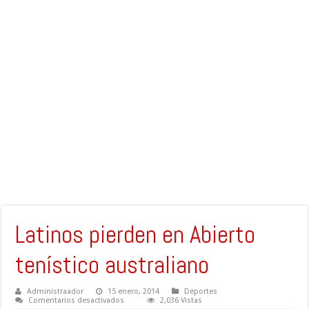
Latinos pierden en Abierto
tenístico australiano
Administraador
15 enero, 2014
Deportes
en
Comentarios desactivados
2,036 Vistas
Latinos