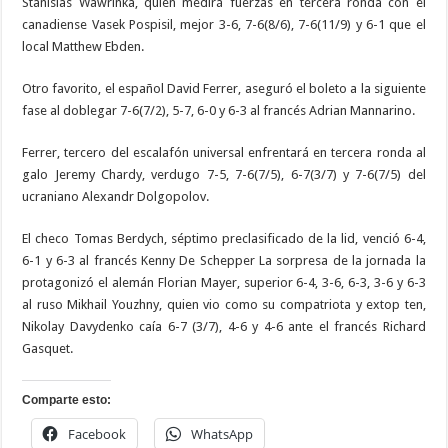
Stanislas Wawrinka, quien medirá fuerzas en tercera ronda con el
canadiense Vasek Pospisil, mejor 3-6, 7-6(8/6), 7-6(11/9) y 6-1 que el
local Matthew Ebden.
Otro favorito, el español David Ferrer, aseguró el boleto a la siguiente
fase al doblegar 7-6(7/2), 5-7, 6-0 y 6-3 al francés Adrian Mannarino.
Ferrer, tercero del escalafón universal enfrentará en tercera ronda al
galo Jeremy Chardy, verdugo 7-5, 7-6(7/5), 6-7(3/7) y 7-6(7/5) del
ucraniano Alexandr Dolgopolov.
El checo Tomas Berdych, séptimo preclasificado de la lid, venció 6-4,
6-1 y 6-3 al francés Kenny De Schepper La sorpresa de la jornada la
protagonizó el alemán Florian Mayer, superior 6-4, 3-6, 6-3, 3-6 y 6-3
al ruso Mikhail Youzhny, quien vio como su compatriota y extop ten,
Nikolay Davydenko caía 6-7 (3/7), 4-6 y 4-6 ante el francés Richard
Gasquet.
Comparte esto:
Facebook
WhatsApp