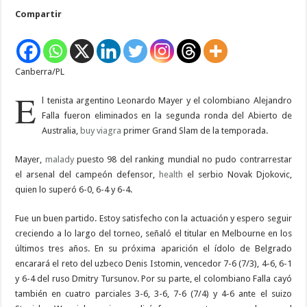
pierden
Compartir
en
Abierto
tenístico
australiano
Canberra/PL
E
l tenista argentino Leonardo Mayer y el colombiano Alejandro
Falla fueron eliminados en la segunda ronda del Abierto de
Australia,
buy viagra
primer Grand Slam de la temporada.
Mayer,
malady
puesto 98 del ranking mundial no pudo contrarrestar
el arsenal del campeón defensor,
health
el serbio Novak Djokovic,
quien lo superó 6-0, 6-4 y 6-4.
Fue un buen partido. Estoy satisfecho con la actuación y espero seguir
creciendo a lo largo del torneo, señaló el titular en Melbourne en los
últimos tres años. En su próxima aparición el ídolo de Belgrado
encarará el reto del uzbeco Denis Istomin, vencedor 7-6 (7/3), 4-6, 6-1
y 6-4 del ruso Dmitry Tursunov. Por su parte, el colombiano Falla cayó
también en cuatro parciales 3-6, 3-6, 7-6 (7/4) y 4-6 ante el suizo