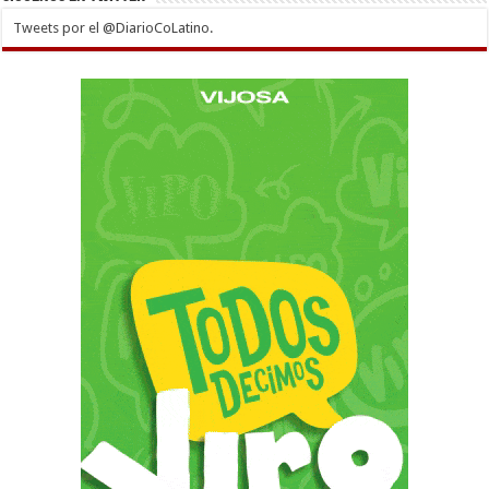
Tweets por el @DiarioCoLatino.