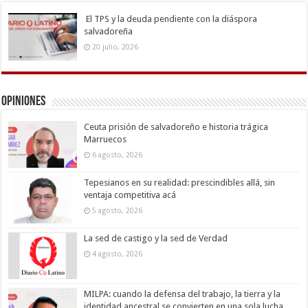
El TPS y la deuda pendiente con la diáspora
salvadoreña
20 julio, 2026
Opiniones
Ceuta prisión de salvadoreño e historia trágica
Marruecos
6 agosto, 2026
Tepesianos en su realidad: prescindibles allá, sin
ventaja competitiva acá
5 agosto, 2026
La sed de castigo y la sed de Verdad
4 agosto, 2026
MILPA: cuando la defensa del trabajo, la tierra y la
identidad ancestral se convierten en una sola lucha