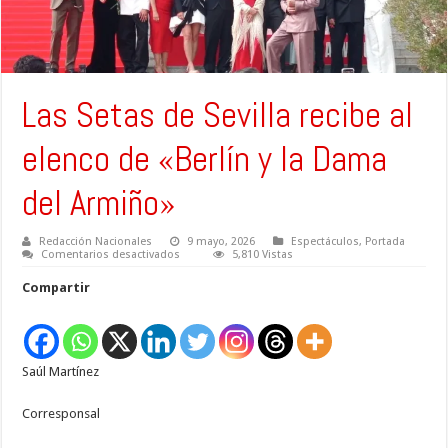
Las Setas de Sevilla recibe al
elenco de «Berlín y la Dama
del Armiño»
Redacción Nacionales
9 mayo, 2026
Espectáculos
,
Portada
en
Comentarios desactivados
5,810 Vistas
Las
Setas
Compartir
de
Sevilla
recibe
al
elenco
de
Saúl Martínez
«Berlín
y
la
Dama
Corresponsal
del
Armiño»