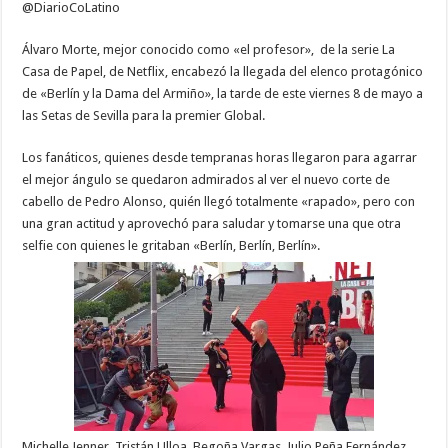
@DiarioCoLatino
Álvaro Morte, mejor conocido como «el profesor», de la serie La
Casa de Papel, de Netflix, encabezó la llegada del elenco protagónico
de «Berlín y la Dama del Armiño», la tarde de este viernes 8 de mayo a
las Setas de Sevilla para la premier Global.
Los fanáticos, quienes desde tempranas horas llegaron para agarrar
el mejor ángulo se quedaron admirados al ver el nuevo corte de
cabello de Pedro Alonso, quién llegó totalmente «rapado», pero con
una gran actitud y aprovechó para saludar y tomarse una que otra
selfie con quienes le gritaban «Berlín, Berlín, Berlín».
Michelle Jenner, Tristán Ulloa, Begoña Vargas, Julio Peña Fernández,