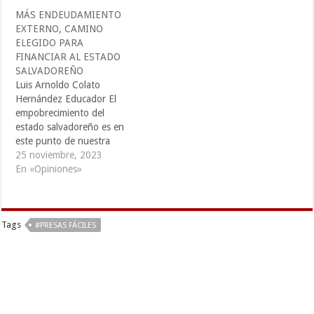
entre otros, vendieron la
MÁS ENDEUDAMIENTO
idea de que con el
EXTERNO, CAMINO
derrumbe del bloque
ELEGIDO PARA
socialista, la ideología o las
FINANCIAR AL ESTADO
ideologías, también se
SALVADOREÑO
habían derrumbado.
Luis Arnoldo Colato
Entonces, no más…
Hernández Educador El
empobrecimiento del
estado salvadoreño es en
este punto de nuestra
historia, inmanejable, pues
25 noviembre, 2023
la deuda externa ha
En «Opiniones»
alcanzado de acuerdo al
BCR, el 87% del PIB.
Buena parte de ese
Tags
endeudamiento deriva de la
#PRESAS FÁCILES
prioridad que supuso para
la oligarquía y el ejército,
someter…