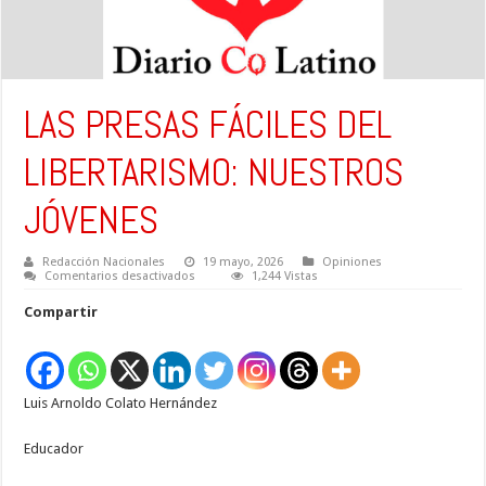
LAS PRESAS FÁCILES DEL
LIBERTARISMO: NUESTROS
JÓVENES
Redacción Nacionales
19 mayo, 2026
Opiniones
en
Comentarios desactivados
1,244 Vistas
LAS
PRESAS
Compartir
FÁCILES
DEL
LIBERTARISMO:
NUESTROS
JÓVENES
Luis Arnoldo Colato Hernández
Educador