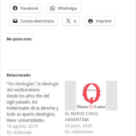
Facebook
WhatsApp
Correo electrónico
X
Imprimir
Me gusta esto:
Relacionado
“Sin ideologías”: la ideología
del neoliberalismo
Desde los años 90s del
siglo pasado, los
intelectuales de la derecha y
EL NUEVO CHILE:
todo su aparto ideológico,
ARGENTINA
léase: universidades,
30 junio, 2026
iglesias, partidos políticos,
16 agosto, 2019
En «Opiniones»
tanques de pensamiento,
En «Editorial»