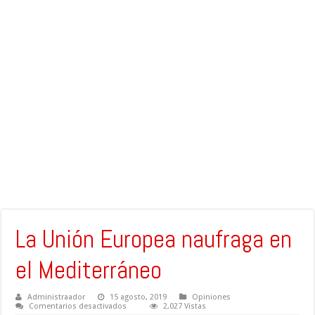
La Unión Europea naufraga en
el Mediterráneo
Administraador
15 agosto, 2019
Opiniones
en
Comentarios desactivados
2,027 Vistas
La