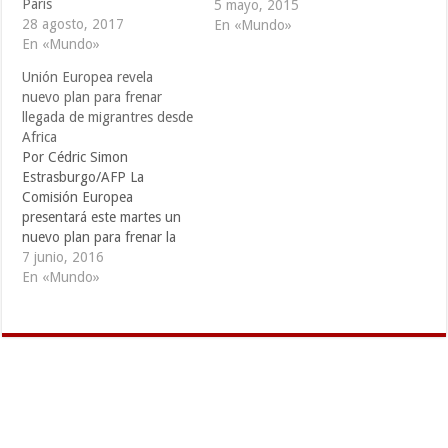
París
masiva llegada por mar de
5 mayo, 2015
28 agosto, 2017
migrantes, tras una enésima
En «Mundo»
En «Mundo»
tragedia en el Mediterráneo
que habría dejado uno 40
Unión Europea revela
muertos, según sus
nuevo plan para frenar
supervivientes. "No basta
llegada de migrantres desde
añadir diez barcos a…
Africa
Por Cédric Simon
Estrasburgo/AFP La
Comisión Europea
presentará este martes un
nuevo plan para frenar la
llegada de migrantes que
7 junio, 2016
cruzan el Mediterráneo
En «Mundo»
provenientes de Africa en
peligrosas travesías por
mar. Centenares de
personas murieron las
últimas semanas en su
intento por alcanzar Europa
en precarias embarcaciones,
la mayoría partiendo…