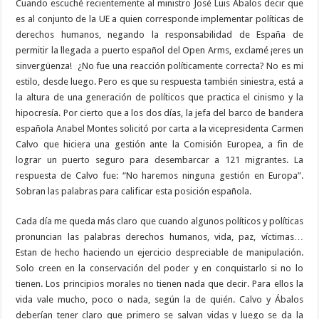
Cuando escuché recientemente al ministro José Luis Ábalos decir que
es al conjunto de la UE a quien corresponde implementar políticas de
derechos humanos, negando la responsabilidad de España de
permitir la llegada a puerto español del Open Arms, exclamé ¡eres un
sinvergüenza!
¿No fue una reacción políticamente correcta? No es mi
estilo, desde luego. Pero es que su respuesta también siniestra, está a
la altura de una generación de políticos que practica el cinismo y la
hipocresía. Por cierto que a los dos días, la jefa del barco de bandera
española Anabel Montes solicitó por carta a la vicepresidenta Carmen
Calvo que hiciera una gestión ante la Comisión Europea, a fin de
lograr un puerto seguro para desembarcar a 121 migrantes. La
respuesta de Calvo fue: “No haremos ninguna gestión en Europa”.
Sobran las palabras para calificar esta posición española.
Cada día me queda más claro que cuando algunos políticos y políticas
pronuncian las palabras derechos humanos, vida, paz, víctimas…
Estan de hecho haciendo un ejercicio despreciable de manipulación.
Solo creen en la conservación del poder y en conquistarlo si no lo
tienen. Los principios morales no tienen nada que decir. Para ellos la
vida vale mucho, poco o nada, según la de quién. Calvo y Ábalos
deberían tener claro que primero se salvan vidas y luego se da la