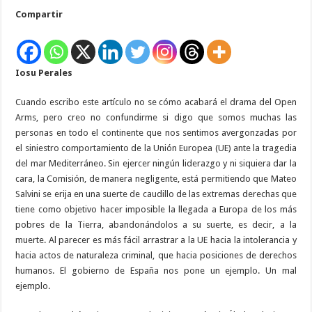
Unión
Compartir
Europea
naufraga
en
el
Mediterráneo
Iosu Perales
Cuando escribo este artículo no se cómo acabará el drama del Open
Arms, pero creo no confundirme si digo que somos muchas las
personas en todo el continente que nos sentimos avergonzadas por
el siniestro comportamiento de la Unión Europea (UE) ante la tragedia
del mar Mediterráneo. Sin ejercer ningún liderazgo y ni siquiera dar la
cara, la Comisión, de manera negligente, está permitiendo que Mateo
Salvini se erija en una suerte de caudillo de las extremas derechas que
tiene como objetivo hacer imposible la llegada a Europa de los más
pobres de la Tierra, abandonándolos a su suerte, es decir, a la
muerte. Al parecer es más fácil arrastrar a la UE hacia la intolerancia y
hacia actos de naturaleza criminal, que hacia posiciones de derechos
humanos. El gobierno de España nos pone un ejemplo. Un mal
ejemplo.