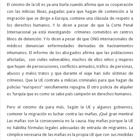
El cinismo de la UE es ya una burla cuando afirma que su cooperación
con las milicias libias, pagadas para que hagan de contención a la
migración que se dirige a Europa, contiene una cláusula de respeto a
los derechos humanos. Y lo dicen a pesar de que la Corte Penal
Internacional ya está investigando
crímenes cometidos en centros
libios de detención. Y lo dicen a pesar de que ONG internacionales de
médicos denuncian enfermedades derivadas de hacinamientos
inhumanos. El informe de los abogados afirma que las poblaciones
afectadas,
son civiles vulnerables, muchos de ellos niños y mujeres
que huyen de persecuciones, conflictos armados, tráfico de personas,
abusos y malos tratos y que durante el viaje han sido víctimas de
crímenes. Que la UE contrate a milicias criminales para que hagan de
policías “europeos” sencillamente repugna. El otro policía de alquiler
es Turquía que es como se sabe país campeón en derechos humanos.
Pero el cinismo da para más. Según la UE y algunos gobiernos,
contener la migración es luchar contra las mafias. ¡Qué gran mentira!
Las mafias son la consecuencia no la causa. Hay mafias porque la UE
no habilita fórmulas legales adecuadas de entrada de migrantes. La
cómplice necesaria de las mafias es la propia UE que con sus medidas