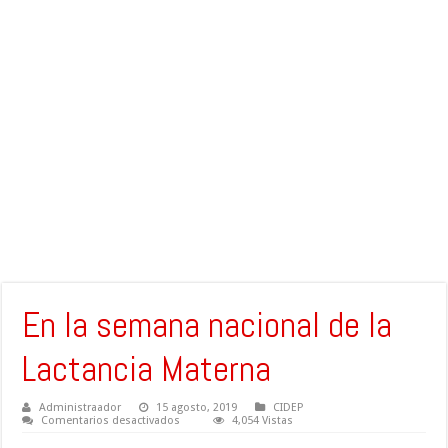
En la semana nacional de la
Lactancia Materna
Administraador
15 agosto, 2019
CIDEP
en
Comentarios desactivados
4,054 Vistas
En
la