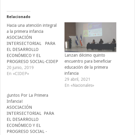
Relacionado
Hacia una atención integral
a la primera infancia
ASOCIACIÓN
INTERSECTORIAL PARA
EL DESARROLLO
Lanzan décimo quinto
ECONÓMICO Y EL
encuentro para beneficiar
PROGRESO SOCIAL-CIDEP
educación de la primera
-
20 junio, 2019
infancia
comunicaciones@cidepelsal
En «CIDEP»
29 abril, 2021
vador.org
En «Nacionales»
cidep@cidepelsalvador.org.
La Red de Educación Inicial
¡Juntos Por La Primera
y Parvularia de El Salvador
Infancia!
(REINSAL), está integrada
ASOCIACIÓN
por instituciones,
INTERSECTORIAL PARA
organizaciones que tienen
EL DESARROLLO
interés y el compromiso de
ECONÓMICO Y EL
promover y velar por el
PROGRESO SOCIAL -
cumplimiento de los