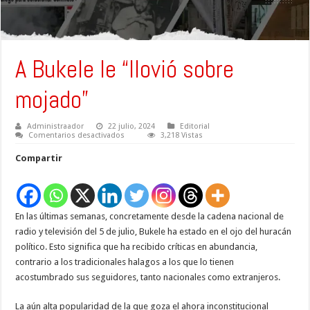
A Bukele le “llovió sobre
mojado”
Administraador
22 julio, 2024
Editorial
en
Comentarios desactivados
3,218 Vistas
A
Bukele
Compartir
le
“llovió
sobre
mojado”
En las últimas semanas, concretamente desde la cadena nacional de
radio y televisión del 5 de julio, Bukele ha estado en el ojo del huracán
político. Esto significa que ha recibido críticas en abundancia,
contrario a los tradicionales halagos a los que lo tienen
acostumbrado sus seguidores, tanto nacionales como extranjeros.
La aún alta popularidad de la que goza el ahora inconstitucional