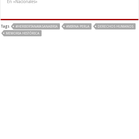
En «Nacionales»
Tags
#HERBERTANAYASANABRIA
#MIRNA PERLA
DERECHOS HUMANOS
MEMORIA HISTÓRICA