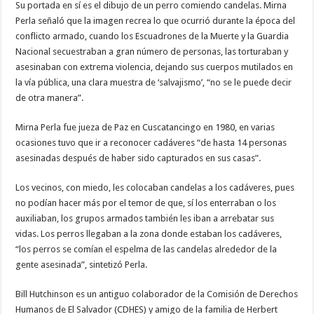
Su portada en sí es el dibujo de un perro comiendo candelas. Mirna
Perla señaló que la imagen recrea lo que ocurrió durante la época del
conflicto armado, cuando los Escuadrones de la Muerte y la Guardia
Nacional secuestraban a gran número de personas, las torturaban y
asesinaban con extrema violencia, dejando sus cuerpos mutilados en
la vía pública, una clara muestra de ‘salvajismo’, “no se le puede decir
de otra manera”.
Mirna Perla fue jueza de Paz en Cuscatancingo en 1980, en varias
ocasiones tuvo que ir a reconocer cadáveres “de hasta 14 personas
asesinadas después de haber sido capturados en sus casas”.
Los vecinos, con miedo, les colocaban candelas a los cadáveres, pues
no podían hacer más por el temor de que, sí los enterraban o los
auxiliaban, los grupos armados también les iban a arrebatar sus
vidas. Los perros llegaban a la zona donde estaban los cadáveres,
“los perros se comían el espelma de las candelas alrededor de la
gente asesinada”, sintetizó Perla.
Bill Hutchinson es un antiguo colaborador de la Comisión de Derechos
Humanos de El Salvador (CDHES) y amigo de la familia de Herbert