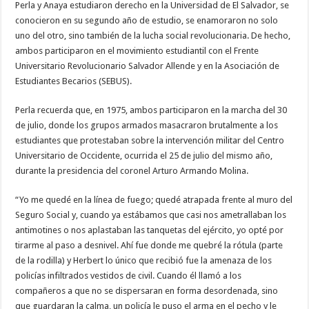
Perla y Anaya estudiaron derecho en la Universidad de El Salvador, se
conocieron en su segundo año de estudio, se enamoraron no solo
uno del otro, sino también de la lucha social revolucionaria. De hecho,
ambos participaron en el movimiento estudiantil con el Frente
Universitario Revolucionario Salvador Allende y en la Asociación de
Estudiantes Becarios (SEBUS).
Perla recuerda que, en 1975, ambos participaron en la marcha del 30
de julio, donde los grupos armados masacraron brutalmente a los
estudiantes que protestaban sobre la intervención militar del Centro
Universitario de Occidente, ocurrida el 25 de julio del mismo año,
durante la presidencia del coronel Arturo Armando Molina.
“Yo me quedé en la línea de fuego; quedé atrapada frente al muro del
Seguro Social y, cuando ya estábamos que casi nos ametrallaban los
antimotines o nos aplastaban las tanquetas del ejército, yo opté por
tirarme al paso a desnivel. Ahí fue donde me quebré la rótula (parte
de la rodilla) y Herbert lo único que recibió fue la amenaza de los
policías infiltrados vestidos de civil. Cuando él llamó a los
compañeros a que no se dispersaran en forma desordenada, sino
que guardaran la calma, un policía le puso el arma en el pecho y le