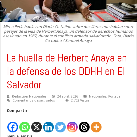
Mirna Perla habla con Diario Co Latino sobre dos libros que hablan sobre
pasajes de la vida de Herbert Anaya, un defensor de derechos humanos
asesinado en 1987, durante el conflicto armado salvadoreño. Foto: Diario
Co Latino / Samuel Amaya
La huella de Herbert Anaya en
la defensa de los DDHH en El
Salvador
Redacción Nacionales
24 abril, 2026
Nacionales
,
Portada
en
Comentarios desactivados
2,762 Vistas
La
huella
Compartir
de
Herbert
Anaya
en
la
defensa
Samuel Amaya
de