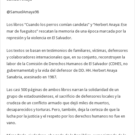
los
DDHH
en
@SamuelAmaya98
El
Salvador
Los libros “Cuando los perros comían candelas” y “Herbert Anaya: Ese
mar de fueguitos” rescatan la memoria de una época marcada por la
represión y la violencia en El Salvador.
Los textos se basan en testimonios de familiares, víctimas, defensores
y colaboradores internacionales que, en su conjunto, reconstruyen la
labor de la Comisión de Derechos Humanos de El Salvador (CDHES, no
gubernamental) y la vida del defensor de DD. HH. Herbert Anaya
Sanabria, asesinado en 1987.
Las casi 500 páginas de ambos libros narran la solidaridad de un
grupo de estadounidenses, el sacrificio de defensores locales y la
crudeza de un conflicto armado que dejó miles de muertos,
desaparecidos y torturas. Pero, también, deja la certeza de que la
lucha por la justicia y el respeto por los derechos humanos no fue en
vano.