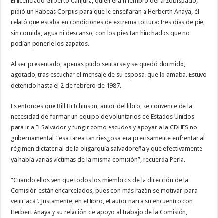
El licenciado Gilberto Canjura, quien era miembro del arzobispado,
pidió un Habeas Corpus para que le enseñaran a Herberth Anaya, él
relató que estaba en condiciones de extrema tortura: tres días de pie,
sin comida, agua ni descanso, con los pies tan hinchados que no
podían ponerle los zapatos.
Al ser presentado, apenas pudo sentarse y se quedó dormido,
agotado, tras escuchar el mensaje de su esposa, que lo amaba. Estuvo
detenido hasta el 2 de febrero de 1987.
Es entonces que Bill Hutchinson, autor del libro, se convence de la
necesidad de formar un equipo de voluntarios de Estados Unidos
para ir a El Salvador y fungir como escudos y apoyar a la CDHES no
gubernamental, “esa tarea tan riesgosa era precisamente enfrentar al
régimen dictatorial de la oligarquía salvadoreña y que efectivamente
ya había varias víctimas de la misma comisión”, recuerda Perla.
“Cuando ellos ven que todos los miembros de la dirección de la
Comisión están encarcelados, pues con más razón se motivan para
venir acá”. Justamente, en el libro, el autor narra su encuentro con
Herbert Anaya y su relación de apoyo al trabajo de la Comisión,