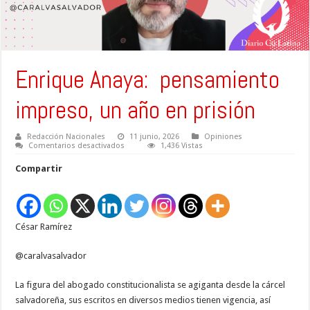
Enrique Anaya: pensamiento
impreso, un año en prisión
Redacción Nacionales
11 junio, 2026
Opiniones
en
Comentarios desactivados
1,436 Vistas
Enrique
Anaya:
Compartir
pensamiento
impreso,
un
año
en
prisión
César Ramírez
@caralvasalvador
La figura del abogado constitucionalista se agiganta desde la cárcel
salvadoreña, sus escritos en diversos medios tienen vigencia, así