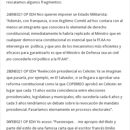
rescatamos algunos fragmentos:
26ENE021 OP EDH Nos quieren imponer un Estado Militarista:
“Además, con franqueza, si ese ilegítimo Comité ad hoc contara con al
menos un integrante que conociera lo elemental de derecho
constitucional, inmediatamente le habría replicado al Ministro que en
cualquier democracia constitucional es esencial que la FF.AA no
intervenga en política, y que uno de los mecanismos más eficientes y
eficaces para garantizarlo es que el Ministro de Defensa sea un civil
¡no concederle rol político a la FF.AA!”.
28ENE021 OP EDH “Reelección presidencial es Celeste: Ya se imaginan
que pasaría, por ejemplo, en El Salvador, si se llegara a aprobar una
reforma constitucional como la que COPERREO aprobó en Celeste: en
lugar que cada 15 años exista coincidencia entre elecciones
presidenciales, legislativas y municipales, ello sucedería cada 6 años y
cada 3 años tendríamos un debate sobre la revocación de mandato
presidencial. Pasaríamos eternamente en procesos electorales”.
06FEB021 OP EDH Yo acuso: “Puesiesque… me apropio del título y
parte del estilo de una famosa carta que el escritor francés Emilio