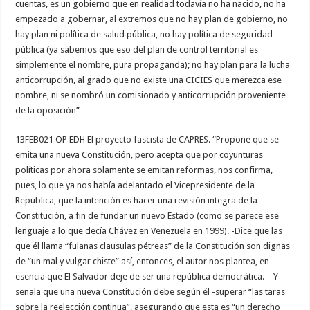
cuentas, es un gobierno que en realidad todavía no ha nacido, no ha
empezado a gobernar, al extremos que no hay plan de gobierno, no
hay plan ni política de salud pública, no hay política de seguridad
pública (ya sabemos que eso del plan de control territorial es
simplemente el nombre, pura propaganda); no hay plan para la lucha
anticorrupción, al grado que no existe una CICIES que merezca ese
nombre, ni se nombró un comisionado y anticorrupción proveniente
de la oposición”…
13FEB021 OP EDH El proyecto fascista de CAPRES. “Propone que se
emita una nueva Constitución, pero acepta que por coyunturas
políticas por ahora solamente se emitan reformas, nos confirma,
pues, lo que ya nos había adelantado el Vicepresidente de la
República, que la intención es hacer una revisión integra de la
Constitución, a fin de fundar un nuevo Estado (como se parece ese
lenguaje a lo que decía Chávez en Venezuela en 1999). -Dice que las
que él llama “fulanas clausulas pétreas” de la Constitución son dignas
de “un mal y vulgar chiste” así, entonces, el autor nos plantea, en
esencia que El Salvador deje de ser una república democrática. – Y
señala que una nueva Constitución debe según él -superar “las taras
sobre la reelección continua”, asegurando que esta es “un derecho