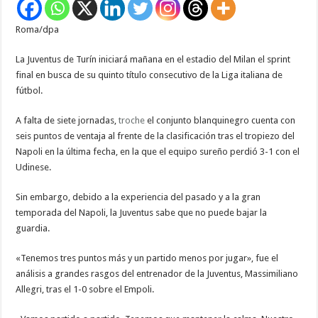
el
sprint
final
Roma/dpa
por
el
«Scudetto»
La Juventus de Turín iniciará mañana en el estadio del Milan el sprint
final en busca de su quinto título consecutivo de la Liga italiana de
fútbol
.
A falta de siete jornadas,
troche
el conjunto blanquinegro cuenta con
seis puntos de ventaja al frente de la clasificación tras el tropiezo del
Napoli en la última fecha, en la que el equipo sureño perdió 3-1 con el
Udinese.
Sin embargo, debido a la experiencia del pasado y a la gran
temporada del Napoli, la Juventus sabe que no puede bajar la
guardia.
«Tenemos tres puntos más y un partido menos por jugar», fue el
análisis a grandes rasgos del entrenador de la Juventus, Massimiliano
Allegri, tras el 1-0 sobre el Empoli.