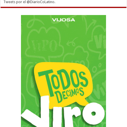
Tweets por el @DiarioCoLatino.