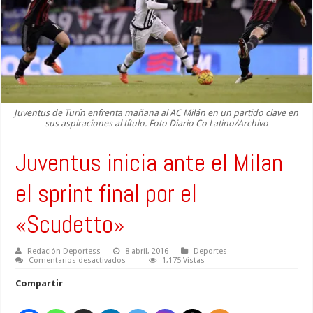
Juventus de Turín enfrenta mañana al AC Milán en un partido clave en
sus aspiraciones al título. Foto Diario Co Latino/Archivo
Juventus inicia ante el Milan
el sprint final por el
«Scudetto»
Redación Deportess
8 abril, 2016
Deportes
en
Comentarios desactivados
1,175 Vistas
Juventus
inicia
Compartir
ante
el
Milan