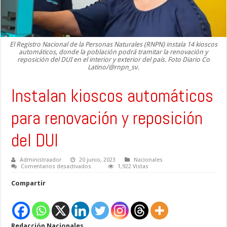
El Registro Nacional de la Personas Naturales (RNPN) instala 14 kioscos
automáticos, donde la población podrá tramitar la renovación y
reposición del DUI en el interior y exterior del país. Foto Diario Co
Latino/@rnpn_sv.
Instalan kioscos automáticos
para renovación y reposición
del DUI
Administraador
20 junio, 2023
Nacionales
en
Comentarios desactivados
1,922 Vistas
Instalan
kioscos
Compartir
automáticos
para
renovación
y
reposición
del
Redacción Nacionales
DUI