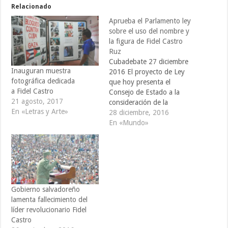
Relacionado
Aprueba el Parlamento ley
sobre el uso del nombre y
la figura de Fidel Castro
Ruz
Cubadebate 27 diciembre
Inauguran muestra
2016 El proyecto de Ley
fotográfica dedicada
que hoy presenta el
a Fidel Castro
Consejo de Estado a la
21 agosto, 2017
consideración de la
En «Letras y Arte»
Asamblea Nacional del
28 diciembre, 2016
Poder Popular, en el
En «Mundo»
ejercicio de la iniciativa
legislativa reconocido en el
artículo 88 inciso b) de la
Constitución de la
República, responde a la
voluntad del…
Gobierno salvadoreño
lamenta fallecimiento del
líder revolucionario Fidel
Castro