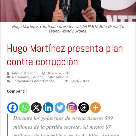
Hugo Martínez, candidato presidencial del FMLN. Foto Diario Co
Latino/Wendy Urbina.
Hugo Martínez presenta plan
contra corrupción
Administraador
18 enero, 2019
Nacionales
,
Portada
,
Titular principal
en
Comentarios desactivados
2,024 Vistas
Hugo
Martínez
Compartir
presenta
plan
contra
corrupción
Durante los gobiernos de Arena usaron 509
millones de la partida secreta. Al menos $7
millones de la partida secreta de Elías Antonio