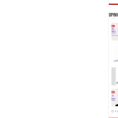
Opin
4 