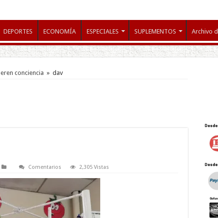
DEPORTES
ECONOMÍA
ESPECIALES
SUPLEMENTOS
Archivo d
eren conciencia
»
dav
Comentarios
2,305 Vistas