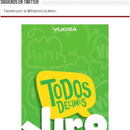
Siguenos en twitter
Tweets por el @DiarioCoLatino.