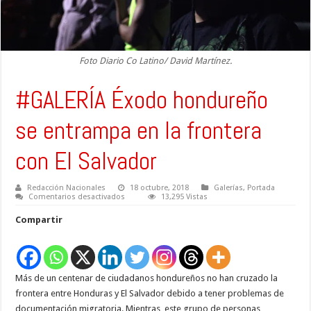
Foto Diario Co Latino/ David Martínez.
#GALERÍA Éxodo hondureño
se entrampa en la frontera
con El Salvador
Redacción Nacionales
18 octubre, 2018
Galerías
,
Portada
en
Comentarios desactivados
13,295 Vistas
#GALERÍA
Éxodo
Compartir
hondureño
se
entrampa
en
la
frontera
Más de un centenar de ciudadanos hondureños no han cruzado la
con
El
frontera entre Honduras y El Salvador debido a tener problemas de
Salvador
documentación migratoria. Mientras, este grupo de personas,