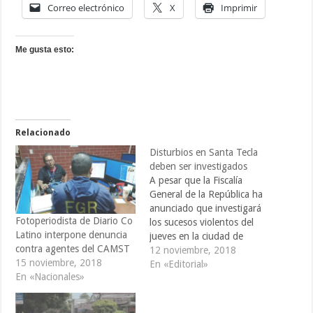
Correo electrónico
X
Imprimir
Me gusta esto:
Relacionado
Disturbios en Santa Tecla
deben ser investigados
A pesar que la Fiscalía
General de la República ha
anunciado que investigará
Fotoperiodista de Diario Co
los sucesos violentos del
Latino interpone denuncia
jueves en la ciudad de
contra agentes del CAMST
Santa Tecla, entre
12 noviembre, 2018
15 noviembre, 2018
vendedores, supuestos
En «Editorial»
En «Nacionales»
vendedores y agentes
municipales, no está de más
pedir desde este espacio