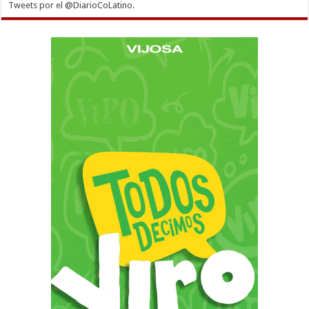
Tweets por el @DiarioCoLatino.