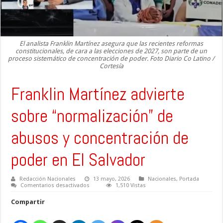
El analista Franklin Martínez asegura que las recientes reformas
constitucionales, de cara a las elecciones de 2027, son parte de un
proceso sistemático de concentración de poder. Foto Diario Co Latino /
Cortesía
Franklin Martínez advierte
sobre “normalización” de
abusos y concentración de
poder en El Salvador
Redacción Nacionales
13 mayo, 2026
Nacionales
,
Portada
en
Comentarios desactivados
1,510 Vistas
Franklin
Martínez
Compartir
advierte
sobre
“normalización”