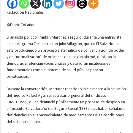
de
abusos
y
Redacción Nacionales
concentración
de
poder
en
@DiarioCoLatino
El
Salvador
El analista político Franklin Martínez aseguró, durante una entrevista
en el programa Encuentro con Julio Villagrán, que en El Salvador se
está produciendo un proceso sistemático de concentración de poder
y de “normalización” de prácticas que, según afirmó, debilitan la
democracia, silencian voces críticas y deterioran instituciones
fundamentales como el sistema de salud pública para su
privatización.
Durante la conversación, Martínez reaccionó inicialmente a la situación
del médico Rafael Aguirre, secretario general del sindicato
SIMETRISSS, quien denunció públicamente un proceso de despido en
el Instituto Salvadoreño del Seguro Social (ISSS), tras haber señalado
deficiencias en el abastecimiento de medicamentos y las condiciones
del sistema sanitario.