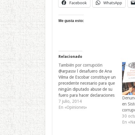
Facebook
WhatsApp
Me gusta esto:
Relacionado
También por corrupción
@arpassv l desafuero de Ana
Vilma de Escobar constituye un
precedente necesario para que
ningún diputado abuse de su
fuero para hacer declaraciones
Denunc
irresponsables, seek sobre
7 julio, 2014
en Sist
todo durante las campañas
En «Opiniones»
corrup
proselitistas. El retiro de la
30 oct
inmunidad parlamentaria es
En «Na
especialmente relevante en el
caso de Ana Vilma de Escobar,