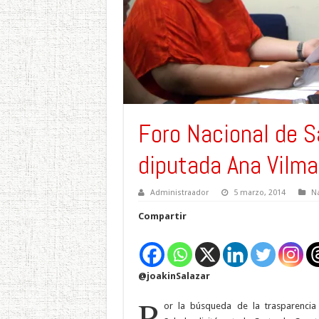
Foro Nacional de Sa
diputada Ana Vilma
Administraador
5 marzo, 2014
Na
Compartir
@joakinSalazar
P
or la búsqueda de la trasparencia