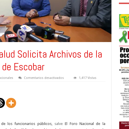
lud Solicita Archivos de la
 de Escobar
en
cionales
Comentarios desactivados
1,417 Vistas
Foro
Nacional
de
Salud
Solicita
Archivos
de
la
diputada
Ana
Vilma
de
 de los funcionarios públicos,
salve
El Foro Nacional de la
Escobar