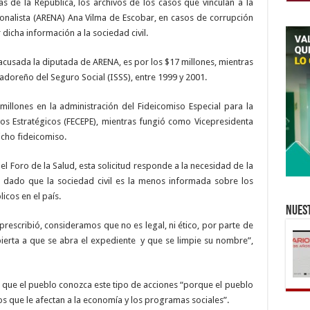
as de la República, los archivos de los casos que vinculan a la
onalista (ARENA) Ana Vilma de Escobar, en casos de corrupción
 dicha información a la sociedad civil.
acusada la diputada de ARENA, es por los $17 millones, mientras
vadoreño del Seguro Social (ISSS), entre 1999 y 2001.
 millones en la administración del Fideicomiso Especial para la
os Estratégicos (FECEPE), mientras fungió como Vicepresidenta
icho fideicomiso.
l Foro de la Salud, esta solicitud responde a la necesidad de la
 dado que la sociedad civil es la menos informada sobre los
icos en el país.
Nuest
 prescribió, consideramos que no es legal, ni ético, por parte de
bierta a que se abra el expediente y que se limpie su nombre”,
que el pueblo conozca este tipo de acciones “porque el pueblo
os que le afectan a la economía y los programas sociales”.