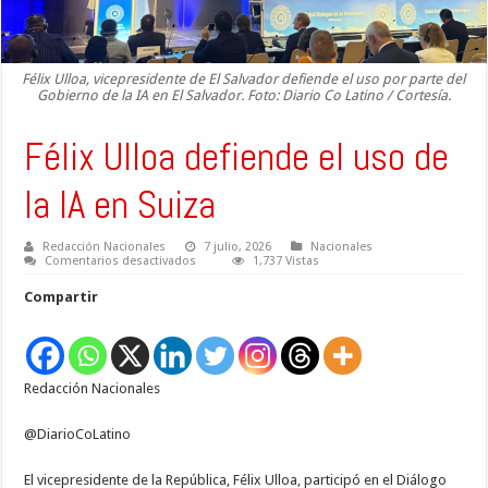
Félix Ulloa, vicepresidente de El Salvador defiende el uso por parte del
Gobierno de la IA en El Salvador. Foto: Diario Co Latino / Cortesía.
Félix Ulloa defiende el uso de
la IA en Suiza
Redacción Nacionales
7 julio, 2026
Nacionales
en
Comentarios desactivados
1,737 Vistas
Félix
Ulloa
Compartir
defiende
el
uso
de
la
IA
Redacción Nacionales
en
Suiza
@DiarioCoLatino
El vicepresidente de la República, Félix Ulloa, participó en el Diálogo