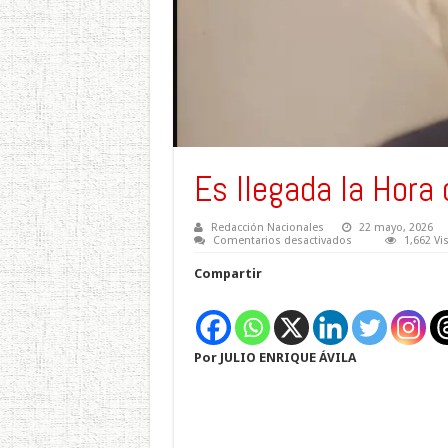
Es llegada la Hora 
Redacción Nacionales
22 mayo, 2026
en
Comentarios desactivados
1,662 Vi
Es
llegada
Compartir
la
Hora
del
Silencio….
Por JULIO ENRIQUE ÁVILA