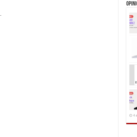
Opin
-
4 