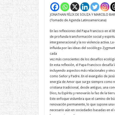
JONATHAN FÉLIX DE SOUZA Y MARCELO BA
(Tomado de Agenda Latinoamericana)
En las reflexiones del Papa Francisco en el 
de profunda transformación social y espiritua
intergeneracional y la no violencia activa. 
influida por las ideas del sociólogo Zygmun
cada
vez más conscientes de los desafíos ecológi
En esta reflexión, el Papa Francisco desafía
incluyendo aspectos más relacionales y vincul
como Señor y Padre. En el evangelio de Jesús 
energía de Amor que surge siempre como no
cristiana tradicional, desde antiguo, una con
Dios, tu Espíritu y renovarás la faz de la tier
Este enfoque vislumbra que el camino de bús
renovación permanente, lo que supone una m
necesario aún en sociedades basadas en el c