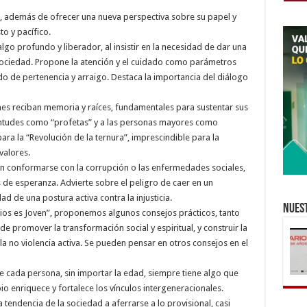
es, además de ofrecer una nueva perspectiva sobre su papel y
to y pacífico.
lgo profundo y liberador, al insistir en la necesidad de dar una
 sociedad. Propone la atención y el cuidado como parámetros
ido de pertenencia y arraigo. Destaca la importancia del diálogo
s reciban memoria y raíces, fundamentales para sustentar sus
ventudes como “profetas” y a las personas mayores como
a la “Revolución de la ternura”, imprescindible para la
valores.
en conformarse con la corrupción o las enfermedades sociales,
de esperanza. Advierte sobre el peligro de caer en un
 de una postura activa contra la injusticia.
Nuest
Dios es Joven”, proponemos algunos consejos prácticos, tanto
e promover la transformación social y espiritual, y construir la
la no violencia activa. Se pueden pensar en otros consejos en el
ue cada persona, sin importar la edad, siempre tiene algo que
o enriquece y fortalece los vínculos intergeneracionales.
a tendencia de la sociedad a aferrarse a lo provisional, casi