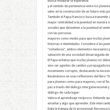
busca restaurar la esperanza
y el sentido de pertenencia entre los jóven
valor en la construcción de un futuro más jus
También el Papa Francisco busca transmitir a
mayor centralidad a la juventud en nuestra
sociales que devuelven a la juventud el sent
con las personas
mayores como medio para que los/las jóvene
historias e identidades. Considera a las ju
“soñadoras”, ambos elementos necesarios par
salvación de una sociedad desarraigada de 
El Papa enfatiza que los/las jóvenes no deb
sino ser agentes de cambio y propagadores 
movimiento corrupto, destacando la necesidad
Basándonos en esas reflexiones del libro “
para jóvenes como para mayores, con el fin d
paz a través del diálogo intergeneracional y 
diálogo de cada lugar:
Valora el aprendizaje recíproco: Entiende q
enseñar y algo que aprender. Este intercambi
Evita la trampa de lo provisional: Reconoce l