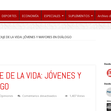
DEPORTES
ECONOMÍA
ESPECIALES
SUPLEMENTOS
Archivo d
ZAJE DE LA VIDA: JÓVENES Y MAYORES EN DIÁLOGO
 DE LA VIDA: JÓVENES Y
OGO
en
Opiniones
Comentarios desactivados
1,407 Vistas
EN
EL
APRENDIZAJE
DE