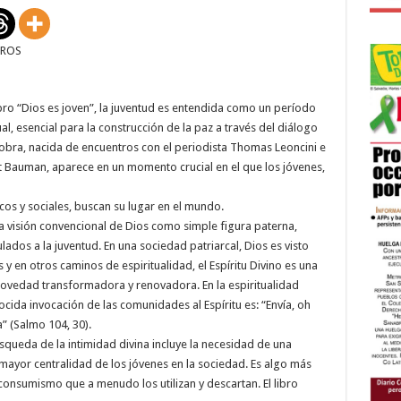
LA
VIDA:
JÓVENES
Y
RROS
MAYORES
EN
DIÁLOGO
libro “Dios es joven”, la juventud es entendida como un período
l, esencial para la construcción de la paz a través del diálogo
La obra, nacida de encuentros con el periodista Thomas Leoncini e
t Bauman, aparece en un momento crucial en el que los jóvenes,
cos y sociales, buscan su lugar en el mundo.
 la visión convencional de Dios como simple figura paterna,
ados a la juventud. En una sociedad patriarcal, Dios es visto
y en otros caminos de espiritualidad, el Espíritu Divino es una
vedad transformadora y renovadora. En la espiritualidad
ocida invocación de las comunidades al Espíritu es: “Envía, oh
ra” (Salmo 104, 30).
queda de la intimidad divina incluye la necesidad de una
ayor centralidad de los jóvenes en la sociedad. Es algo más
onsumismo que a menudo los utilizan y descartan. El libro