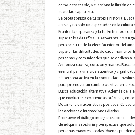
como desechable, y cuestiona la ilusión de 
sociedad capitalista.
Sé protagonista de tu propia historia: Busca
activo y no solo un espectador en la cultura
Mantén la esperanza y la fe: En tiempos de d
superar los desafíos. La esperanza no surge d
pero se nutre de la elección interior del amo
superar las dificultades de cada momento. En
personas y comunidades que se dedican a la c
Armoniza cabeza, corazón y manos: Busca el e
esencial para una vida auténtica y significativ
Sé persona activa en la comunidad: Involúcrat
para promover un cambio positivo en la soc
Busca educación alternativa: Además de la e
que involucren experiencias prácticas, emoci
Desarrolla características positivas: Cultiva 
las acciones e interacciones diarias.
Promueve el diálogo intergeneracional – des
de adquirir sabiduría y perspectiva que solo 
personas mayores, los/las jóvenes pueden apr