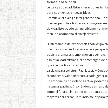
forman la base de su
cultura y sociedad. Estas interacciones tamb
abrir sus mentes a nuevas ideas.
Promueve el diálogo intergeneracional – de
jóvenes permite a las personas mayores mant
de vida. Esto puede ser increíblemente reju
menudo acompaña al envejecimiento.
El intercambio de experiencias con los jóve
mayores, ofreciéndoles una nueva perspectiv
budista el alma es siempre joven y ser joven
espiritualidad cristiana, el primer signo de 
que anuncia la resurrección.
La clave para construir Paz, Justicia y Cuid
reconocer el valor inherente a cada generac
un enfoque de no violencia activa, podemos
instancia, pacífica. Inspirándonos en las pa
como el futuro, sino como participantes act
mayores para crear un mundo mejor para t