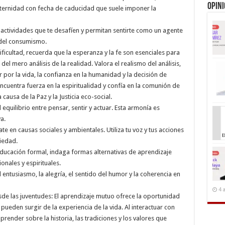
Opin
eternidad con fecha de caducidad que suele imponer la
 actividades que te desafíen y permitan sentirte como un agente
 del consumismo.
ificultad, recuerda que la esperanza y la fe son esenciales para
el mero análisis de la realidad. Valora el realismo del análisis,
r por la vida, la confianza en la humanidad y la decisión de
cuentra fuerza en la espiritualidad y confía en la comunión de
ausa de la Paz y la Justicia eco-social.
quilibrio entre pensar, sentir y actuar. Esta armonía es
a.
e en causas sociales y ambientales. Utiliza tu voz y tus acciones
iedad.
ducación formal, indaga formas alternativas de aprendizaje
onales y espirituales.
el entusiasmo, la alegría, el sentido del humor y la coherencia en
4 
de las juventudes: El aprendizaje mutuo ofrece la oportunidad
pueden surgir de la experiencia de la vida. Al interactuar con
ender sobre la historia, las tradiciones y los valores que