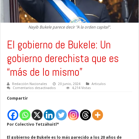
Nayib Bukele parece decir "A la orden capital".
El gobierno de Bukele: Un
gobierno derechista que es
“más de lo mismo”
Redacción Nacionales
20 junio, 2024
Articulos
en
Comentarios desactivados
4,214 Vistas
El
gobierno
Compartir
de
Bukele:
Un
gobierno
derechista
que
Por Colectivo Tetzáhuitl*
es
“más
de
lo
El gobierno de Bukele es lo más parecido a los 20 años de