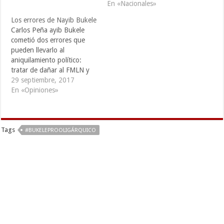
En «Nacionales»
Los errores de Nayib Bukele
Carlos Peña ayib Bukele
cometió dos errores que
pueden llevarlo al
aniquilamiento político:
tratar de dañar al FMLN y
correr demasiado rápido.
29 septiembre, 2017
Bukele pudo ganar de
En «Opiniones»
nuevo en San Salvador,
pero como quiere ser
candidato presidencial en
Tags
2019 y pensó que el FMLN
#BUKELEPROOLIGÁRQUICO
no lo postularía para ese
cargo, arremetió…