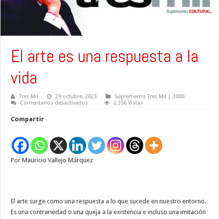
El arte es una respuesta a la
vida
Tres Mil
29 octubre, 2023
Suplemento Tres Mil | 3000
en
Comentarios desactivados
2,356 Vistas
El
arte
Compartir
es
una
respuesta
a
la
vida
Por Mauricio Vallejo Márquez
El arte surge como una respuesta a lo que sucede en nuestro entorno.
Es una contrariedad o una queja a la existencia e incluso una imitación