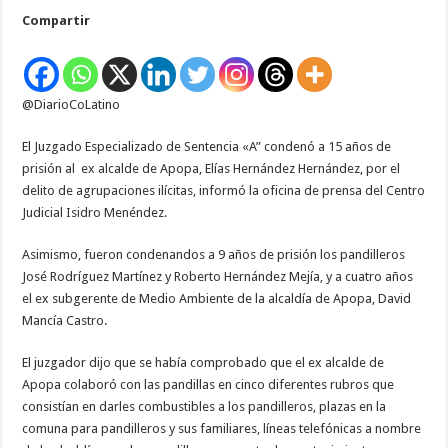
a
Compartir
15
años
de
prisión
al
ex
@DiarioCoLatino
alcalde
de
Apopa
El Juzgado Especializado de Sentencia «A” condenó a 15 años de
prisión al ex alcalde de Apopa, Elías Hernández Hernández, por el
delito de agrupaciones ilícitas, informó la oficina de prensa del Centro
Judicial Isidro Menéndez.
Asimismo, fueron condenandos a 9 años de prisión los pandilleros
José Rodríguez Martínez y Roberto Hernández Mejía, y a cuatro años
el ex subgerente de Medio Ambiente de la alcaldía de Apopa, David
Mancía Castro.
El juzgador dijo que se había comprobado que el ex alcalde de
Apopa colaboró con las pandillas en cinco diferentes rubros que
consistían en darles combustibles a los pandilleros, plazas en la
comuna para pandilleros y sus familiares, líneas telefónicas a nombre