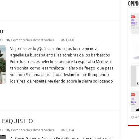
Opin
ar
en
00
Comentarios desactivados
1,860
Poesía
de
Viejo recuerdo ¡Qué castaños ojos los de mi novia
Alfonso
aquella! La buscaba entre las sombras de los barbascos
Velis
Tobar
Entre los frescos helechos siempre la esperaba Mi novia
tan bonita como esa “chiltota” Pájaro de fuego que pasa
volando En llama anaranjada deslumbrante Rompiendo
los aires de repente Me tiendo sobre la sierra sollozando
4 
 EXQUISITO
en
00
Comentarios desactivados
2,154
RESUCITANDO
UN
A Reyes Gilberto Arévalo Rico •Es porque un pajarito de la