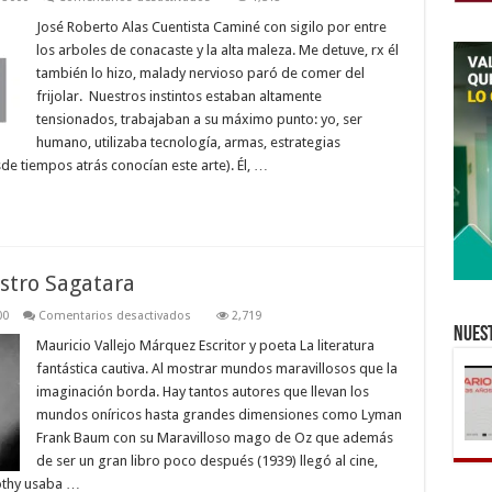
Lo
que
José Roberto Alas Cuentista Caminé con sigilo por entre
el
los arboles de conacaste y la alta maleza. Me detuve, rx él
monte
esconde
también lo hizo, malady nervioso paró de comer del
frijolar. Nuestros instintos estaban altamente
tensionados, trabajaban a su máximo punto: yo, ser
humano, utilizaba tecnología, armas, estrategias
e tiempos atrás conocían este arte). Él, …
estro Sagatara
en
00
Comentarios desactivados
2,719
El
Nuest
señor
Mauricio Vallejo Márquez Escritor y poeta La literatura
de
fantástica cautiva. Al mostrar mundos maravillosos que la
los
anillos
imaginación borda. Hay tantos autores que llevan los
y
mundos oníricos hasta grandes dimensiones como Lyman
nuestro
Sagatara
Frank Baum con su Maravilloso mago de Oz que además
de ser un gran libro poco después (1939) llegó al cine,
rothy usaba …