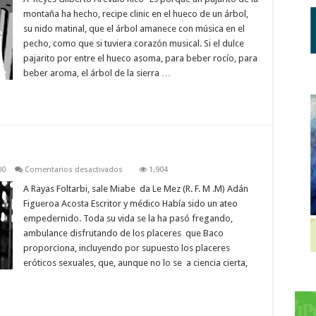
CADÁVER
montaña ha hecho, recipe clinic en el hueco de un árbol,
EXQUISITO
su nido matinal, que el árbol amanece con música en el
pecho, como que si tuviera corazón musical. Si el dulce
pajarito por entre el hueco asoma, para beber rocío, para
beber aroma, el árbol de la sierra …
en
00
Comentarios desactivados
1,904
EL
OCTAVO
A Rayas Foltarbi, sale Miabe da Le Mez (R. F. M .M) Adán
AGUJERO
Figueroa Acosta Escritor y médico Había sido un ateo
empedernido. Toda su vida se la ha pasó fregando,
ambulance disfrutando de los placeres que Baco
proporciona, incluyendo por supuesto los placeres
eróticos sexuales, que, aunque no lo se a ciencia cierta,