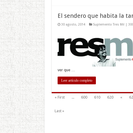
El sendero que habita la ta
30 agosto, 2014
Suplemento Tres Mil | 30
ver que …
Leer artículo completo
« First
...
600
610
620
«
6
Last »