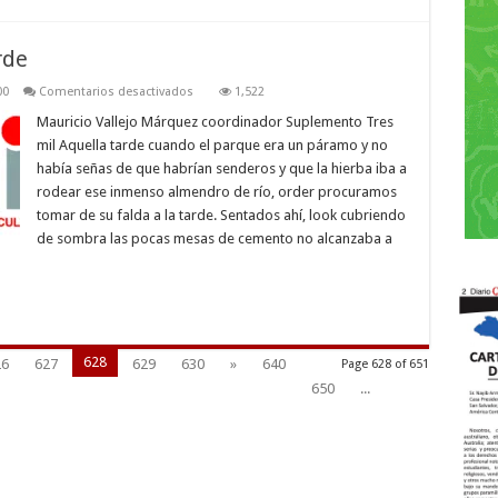
rde
en
00
Comentarios desactivados
1,522
El
sendero
Mauricio Vallejo Márquez coordinador Suplemento Tres
que
mil Aquella tarde cuando el parque era un páramo y no
habita
la
había señas de que habrían senderos y que la hierba iba a
tarde
rodear ese inmenso almendro de río, order procuramos
tomar de su falda a la tarde. Sentados ahí, look cubriendo
de sombra las pocas mesas de cemento no alcanzaba a
628
26
627
629
630
»
640
Page 628 of 651
650
...