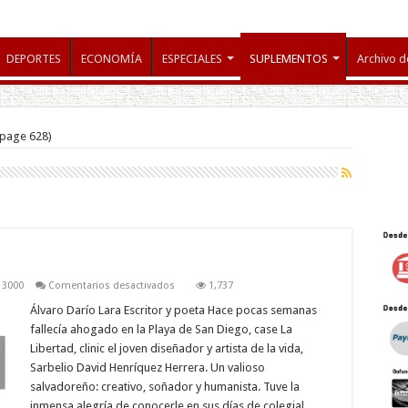
DEPORTES
ECONOMÍA
ESPECIALES
SUPLEMENTOS
Archivo d
page 628)
en
 3000
Comentarios desactivados
1,737
De
nuevo
Álvaro Darío Lara Escritor y poeta Hace pocas semanas
la
fallecía ahogado en la Playa de San Diego, case La
muerte
Libertad, clinic el joven diseñador y artista de la vida,
Sarbelio David Henríquez Herrera. Un valioso
salvadoreño: creativo, soñador y humanista. Tuve la
inmensa alegría de conocerle en sus días de colegial,