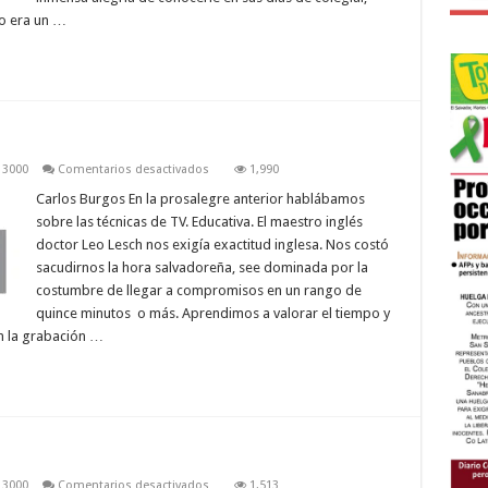
io era un …
en
 3000
Comentarios desactivados
1,990
Exactitud
exacta
Carlos Burgos En la prosalegre anterior hablábamos
sobre las técnicas de TV. Educativa. El maestro inglés
doctor Leo Lesch nos exigía exactitud inglesa. Nos costó
sacudirnos la hora salvadoreña, see dominada por la
costumbre de llegar a compromisos en un rango de
quince minutos o más. Aprendimos a valorar el tiempo y
 En la grabación …
en
 3000
Comentarios desactivados
1,513