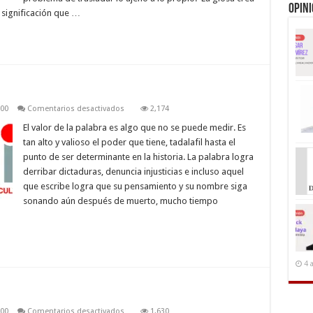
Opin
 significación que …
en
000
Comentarios desactivados
2,174
Poetas
y
El valor de la palabra es algo que no se puede medir. Es
combatientes
tan alto y valioso el poder que tiene, tadalafil hasta el
punto de ser determinante en la historia. La palabra logra
derribar dictaduras, denuncia injusticias e incluso aquel
que escribe logra que su pensamiento y su nombre siga
sonando aún después de muerto, mucho tiempo
4 
en
000
Comentarios desactivados
1,630