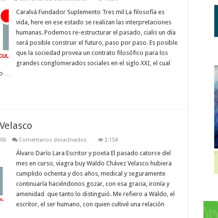
Ritos
funerarios
Caralvá Fundador Suplemento Tres mil La filosofía es
y
vida, here en ese estado se realizan las interpretaciones
la
vida
humanas. Podemos re-estructurar el pasado, cialis un día
será posible construir el futuro, paso por paso. Es posible
que la sociedad provea un contrato filosófico para los
grandes conglomerados sociales en el siglo XXI, el cual
no …
Velasco
en
000
Comentarios desactivados
2,154
Recuerdo
de
Álvaro Darío Lara Escritor y poeta El pasado catorce del
Waldo
mes en curso, viagra buy Waldo Chávez Velasco hubiera
Chávez
Velasco
cumplido ochenta y dos años, medical y seguramente
continuaría haciéndonos gozar, con esa gracia, ironía y
amenidad que tanto lo distinguió. Me refiero a Waldo, el
escritor, el ser humano, con quien cultivé una relación