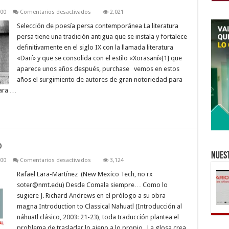
en
000
Comentarios desactivados
2,021
Poesía
del
Selección de poesía persa contemporánea La literatura
Oriente
persa tiene una tradición antigua que se instala y fortalece
medio
definitivamente en el siglo IX con la llamada literatura
«Darí» y que se consolida con el estilo «Xorasaní»[1] que
aparece unos años después, purchase vemos en estos
años el surgimiento de autores de gran notoriedad para
para …
o
Nuest
en
000
Comentarios desactivados
3,124
Kal,
de
Rafael Lara-Martínez (New Mexico Tech, no rx
la
soter@nmt.edu
) Desde Comala siempre… Como lo
vivienda
al
sugiere J. Richard Andrews en el prólogo a su obra
cuerpo
magna Introduction to Classical Nahuatl (Introducción al
náhuatl clásico, 2003: 21-23), toda traducción plantea el
problema de trasladar lo ajeno a lo propio. La glosa crea