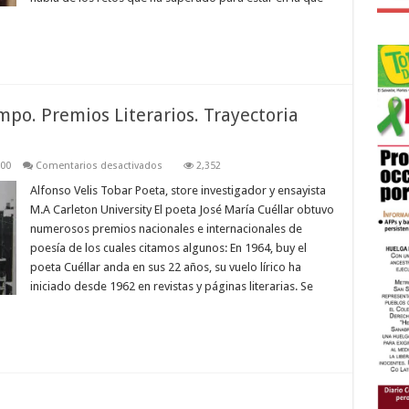
mpo. Premios Literarios. Trayectoria
en
000
Comentarios desactivados
2,352
José
María
Alfonso Velis Tobar Poeta, store investigador y ensayista
Cuéllar
M.A Carleton University El poeta José María Cuéllar obtuvo
en
el
numerosos premios nacionales e internacionales de
tiempo.
poesía de los cuales citamos algunos: En 1964, buy el
Premios
Literarios.
poeta Cuéllar anda en sus 22 años, su vuelo lírico ha
Trayectoria
poética
iniciado desde 1962 en revistas y páginas literarias. Se