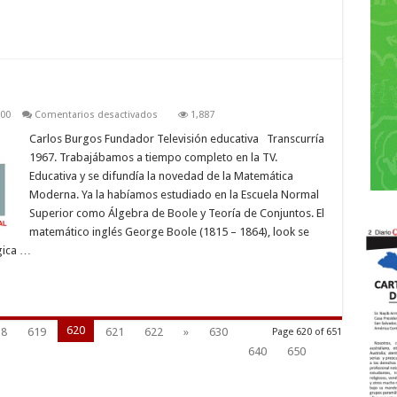
en
000
Comentarios desactivados
1,887
Carcajadas
incontenibles
Carlos Burgos Fundador Televisión educativa Transcurría
1967. Trabajábamos a tiempo completo en la TV.
Educativa y se difundía la novedad de la Matemática
Moderna. Ya la habíamos estudiado en la Escuela Normal
Superior como Álgebra de Boole y Teoría de Conjuntos. El
matemático inglés George Boole (1815 – 1864), look se
gica …
620
18
619
621
622
»
630
Page 620 of 651
640
650