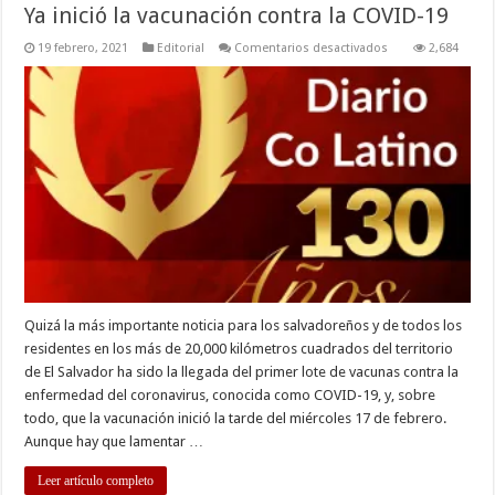
Ya inició la vacunación contra la COVID-19
en
19 febrero, 2021
Editorial
Comentarios desactivados
2,684
Ya
inició
la
vacunación
contra
la
COVID-
19
Quizá la más importante noticia para los salvadoreños y de todos los
residentes en los más de 20,000 kilómetros cuadrados del territorio
de El Salvador ha sido la llegada del primer lote de vacunas contra la
enfermedad del coronavirus, conocida como COVID-19, y, sobre
todo, que la vacunación inició la tarde del miércoles 17 de febrero.
Aunque hay que lamentar …
Leer artículo completo