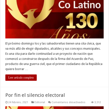
está
en
tus
manos
El próximo domingo los y las salvadoreñas tienen una cita cívica, que
va más allá de elegir diputados, alcaldes y sus concejos municipales.
Es una cita para darle continuidad a un proyecto de nación que
comenzó a construirse después de la firma del Acuerdo de Paz,
producto de una guerra civil, que el primer ciudadano de la República
quiere borrar …
Leer artículo completo
Por fin el silencio electoral
en
24 febrero, 2021
Editorial
Comentarios desactivados
3,512
Por
fin