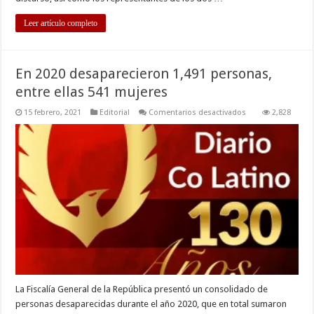
Leer artículo completo
En 2020 desaparecieron 1,491 personas,
entre ellas 541 mujeres
en
15 febrero, 2021
Editorial
Comentarios desactivados
2,828
En
2020
desaparecieron
1,491
personas,
entre
ellas
541
mujeres
La Fiscalía General de la República presentó un consolidado de
personas desaparecidas durante el año 2020, que en total sumaron