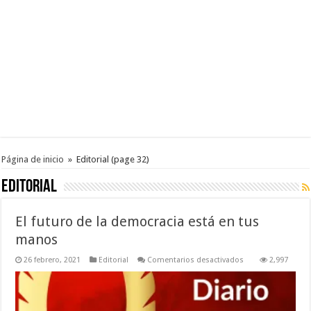
Página de inicio
»
Editorial
(page 32)
Editorial
El futuro de la democracia está en tus
manos
en
26 febrero, 2021
Editorial
Comentarios desactivados
2,997
El
futuro
de
la
democracia