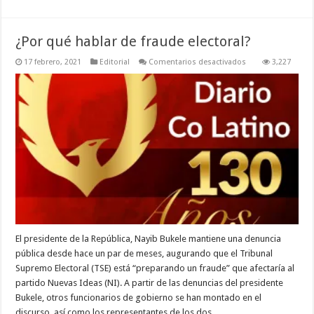
¿Por qué hablar de fraude electoral?
en
17 febrero, 2021
Editorial
Comentarios desactivados
3,227
¿Por
qué
hablar
de
fraude
electoral?
El presidente de la República, Nayib Bukele mantiene una denuncia
pública desde hace un par de meses, augurando que el Tribunal
Supremo Electoral (TSE) está “preparando un fraude” que afectaría al
partido Nuevas Ideas (NI). A partir de las denuncias del presidente
Bukele, otros funcionarios de gobierno se han montado en el
discurso, así como los representantes de los dos …