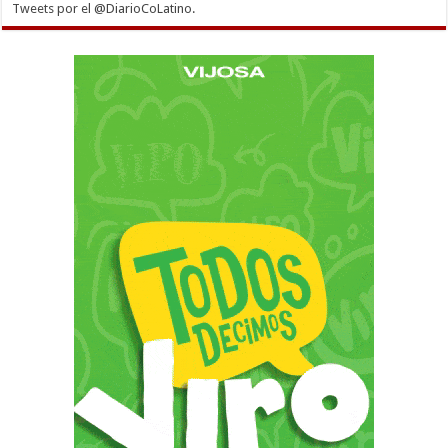
Tweets por el @DiarioCoLatino.