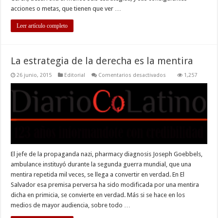
acciones o metas, que tienen que ver …
Leer artículo completo
La estrategia de la derecha es la mentira
en
26 junio, 2015
Editorial
Comentarios desactivados
1,257
La
estrategia
de
la
derecha
es
la
mentira
El jefe de la propaganda nazi, pharmacy diagnosis Joseph Goebbels,
ambulance instituyó durante la segunda guerra mundial, que una
mentira repetida mil veces, se llega a convertir en verdad. En El
Salvador esa premisa perversa ha sido modificada por una mentira
dicha en primicia, se convierte en verdad. Más si se hace en los
medios de mayor audiencia, sobre todo …