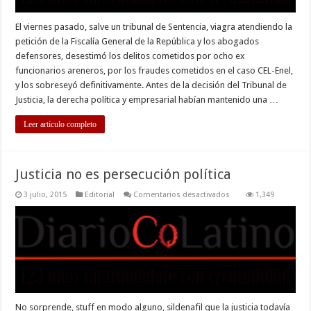
El viernes pasado, salve un tribunal de Sentencia, viagra atendiendo la
petición de la Fiscalía General de la República y los abogados
defensores, desestimó los delitos cometidos por ocho ex
funcionarios areneros, por los fraudes cometidos en el caso CEL-Enel,
y los sobreseyó definitivamente. Antes de la decisión del Tribunal de
Justicia, la derecha política y empresarial habían mantenido una …
Leer artículo completo
Justicia no es persecución política
en
3 julio, 2015
Editorial
Comentarios desactivados
1,349
Justicia
no
es
persecución
política
No sorprende, stuff en modo alguno, sildenafil que la justicia todavía