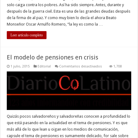
solo caiga contra los pobres. Así ha sido siempre. Antes, durante y
después de la guerra civil. Esta es una de las grandes deudas después
de la firma de al paz. Y como muy bien lo decía el ahora Beato
Monseñor Oscar Arnulfo Romero, “la ley es como la …
Leer artículo completo
El modelo de pensiones en crisis
en
1 julio, 2015
Editorial
Comentarios desactivados
1,708
El
modelo
de
pensiones
en
crisis
Quizás pocos salvadoreños y salvadoreñas conocen a profundidad lo
que está pasando en la actualidad en el tema de pensiones. Y es que
más allá de lo que lean u oigan en los medios de comunicación,
capsule el tema de pensiones es sumamente delicado, for sale sobre