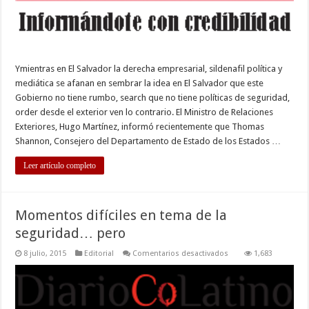
Ymientras en El Salvador la derecha empresarial, sildenafil política y
mediática se afanan en sembrar la idea en El Salvador que este
Gobierno no tiene rumbo, search que no tiene políticas de seguridad,
order desde el exterior ven lo contrario. El Ministro de Relaciones
Exteriores, Hugo Martínez, informó recientemente que Thomas
Shannon, Consejero del Departamento de Estado de los Estados …
Leer artículo completo
Momentos difíciles en tema de la
seguridad… pero
en
8 julio, 2015
Editorial
Comentarios desactivados
1,683
Momentos
difíciles
en
tema
de
la