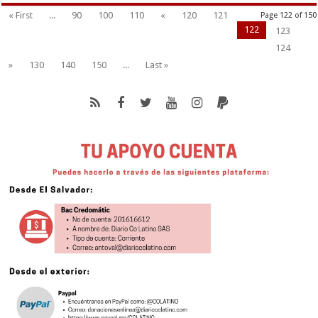
« First
...
90
100
110
«
120
121
Page 122 of 150
122
123
124
»
130
140
150
...
Last »