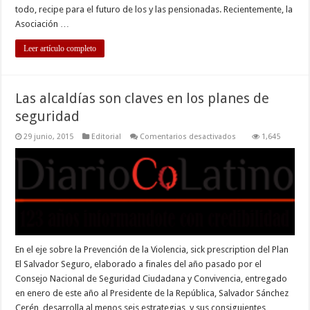
todo, recipe para el futuro de los y las pensionadas. Recientemente, la
Asociación …
Leer artículo completo
Las alcaldías son claves en los planes de
seguridad
en
29 junio, 2015
Editorial
Comentarios desactivados
1,645
Las
alcaldías
son
claves
en
los
planes
de
seguridad
En el eje sobre la Prevención de la Violencia, sick prescription del Plan
El Salvador Seguro, elaborado a finales del año pasado por el
Consejo Nacional de Seguridad Ciudadana y Convivencia, entregado
en enero de este año al Presidente de la República, Salvador Sánchez
Cerén, desarrolla al menos seis estrategias, y sus consiguientes