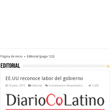
Página de inicio
»
Editorial
(page 122)
Editorial
EE.UU reconoce labor del gobierno
en
10 julio, 2015
Editorial
Comentarios desactivados
1,528
EE.UU
reconoce
labor
del
gobierno