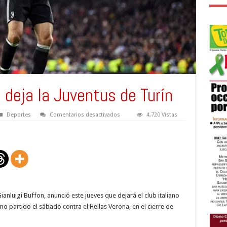
 deja la Juventus de Turín
en
Deportes
Comentarios desactivados
4,720 Vistas
Buffon
anuncia
que
deja
la
Juventus
de
Turín
Gianluigi Buffon, anunció este jueves que dejará el club italiano
mo partido el sábado contra el Hellas Verona, en el cierre de