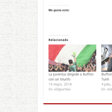
Me gusta esto:
Relacionado
La Juventus despide a Buffon
Buffon
con un triunfo
Turín
19 mayo, 2018
4 julio
En «Deportes»
En «De