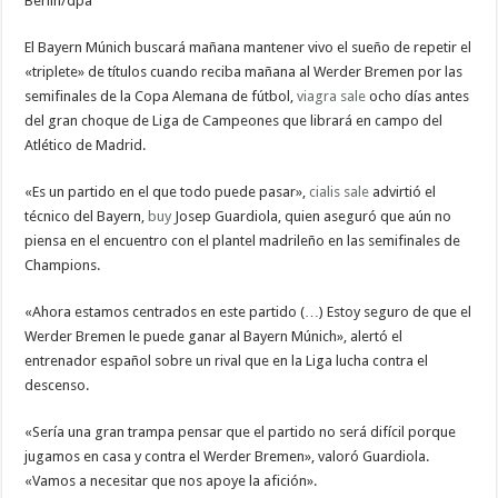
Berlín/dpa
las
semis
de
El Bayern Múnich buscará mañana mantener vivo el sueño de repetir el
Copa
«triplete» de títulos cuando reciba mañana al Werder Bremen por las
semifinales de la Copa Alemana de
fútbol
,
viagra sale
ocho días antes
del gran choque de Liga de Campeones que librará en campo del
Atlético de Madrid.
«Es un partido en el que todo puede pasar»,
cialis sale
advirtió el
técnico del Bayern,
buy
Josep Guardiola, quien aseguró que aún no
piensa en el encuentro con el plantel madrileño en las semifinales de
Champions.
«Ahora estamos centrados en este partido (…) Estoy seguro de que el
Werder Bremen le puede ganar al Bayern Múnich», alertó el
entrenador español sobre un rival que en la Liga lucha contra el
descenso.
«Sería una gran trampa pensar que el partido no será difícil porque
jugamos en casa y contra el Werder Bremen», valoró Guardiola.
«Vamos a necesitar que nos apoye la afición».