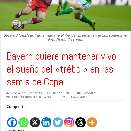
Bayern Múnich enfrenta mañana al Werder Bremen en la Copa Alemana.
Foto Diario Co Latino
Bayern quiere mantener vivo
el sueño del «trébol» en las
semis de Copa
Redación Deportess
18 abril, 2016
Deportes
en
Comentarios desactivados
1,138 Vistas
Bayern
quiere
Compartir
mantener
vivo
el
sueño
del
«trébol»
en