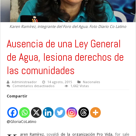
Karen Ramírez, integrante del Foro del Agua. Foto Diario Co Latino
Ausencia de una Ley General
de Agua, lesiona derechos de
las comunidades
Administraador
14 agosto, 2015
Nacionales
en
Comentarios desactivados
1,662 Vistas
Ausencia
de
Compartir
una
Ley
General
de
Agua,
lesiona
@GloriaCoLatino
derechos
de
las
comunidades
aren Ramírez,
sovaldi
de la organización Pro Vida,
for sale