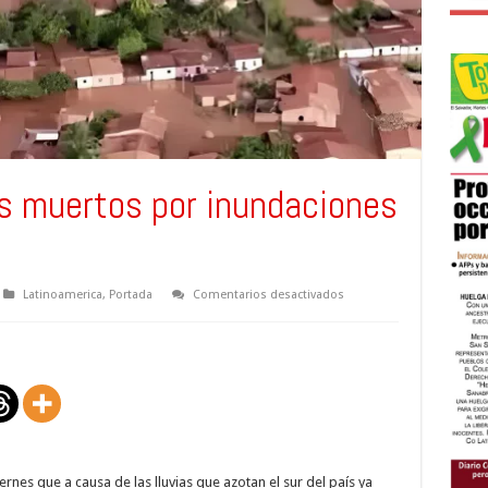
s muertos por inundaciones
en
Latinoamerica
,
Portada
Comentarios desactivados
Aumentan
a
114
los
muertos
por
inundaciones
en
sur
de
Brasil
rnes que a causa de las lluvias que azotan el sur del país ya