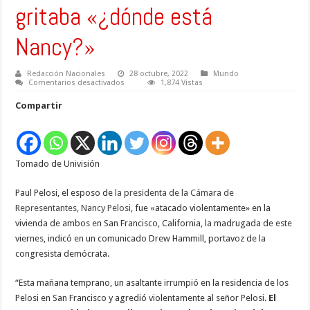
gritaba «¿dónde está
Nancy?»
Redacción Nacionales
28 octubre, 2022
Mundo
en
Comentarios desactivados
1,874 Vistas
Atacan
violentamente
Compartir
al
esposo
de
Nancy
Pelosi
en
Tomado de Univisión
su
propia
casa:
el
Paul Pelosi, el esposo de
la presidenta de la Cámara de
agresor
Representantes, Nancy Pelosi
, fue «atacado violentamente» en la
gritaba
«¿dónde
vivienda de ambos en San Francisco, California, la madrugada de este
está
Nancy?»
viernes, indicó en un comunicado Drew Hammill, portavoz de la
congresista demócrata.
“Esta mañana temprano, un asaltante irrumpió en la residencia de los
Pelosi en San Francisco y agredió violentamente al señor Pelosi.
El