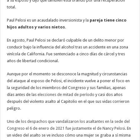
a su esposo y dijo que también está orando por una recuperación
total.
Paul Pelosi es un acaudalado inversionista y la
pareja tiene cinco
hijos adultos y varios nietos
.
En agosto, Paul Pelosi se declaró culpable de un delito menor por
conducir bajo la influencia del alcohol tras un accidente en una zona
vinícola de California. Fue sentenciado a cinco días de cárcel y tres
años de libertad condicional.
Aunque por el momento se desconoce la magnitud y circunstancias
del ataque al esposo de Pelosi, el incidente vuelve a poner el foco en
la seguridad de los miembros del Congreso y sus familias, apenas
días antes de las
elecciones de mitad de período
y casi dos años
después del violento asalto al Capitolio en el que sus vidas corrieron
peligro.
Uno de
los despachos que vandalizaron los asaltantes en la sede del
Congreso el 6 de enero de 2021 fue justamente el de Nancy Pelosi
. En
un video del asalto se ve incluso cómo una mujer se graba a sí misma