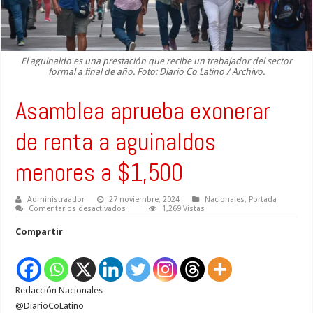
El aguinaldo es una prestación que recibe un trabajador del sector
formal a final de año. Foto: Diario Co Latino / Archivo.
Asamblea aprueba exonerar
de renta a aguinaldos
menores a $1,500
Administraador
27 noviembre, 2024
Nacionales
,
Portada
en
Comentarios desactivados
1,269 Vistas
Asamblea
aprueba
Compartir
exonerar
de
renta
a
aguinaldos
menores
Redacción Nacionales
a
$1,500
@DiarioCoLatino