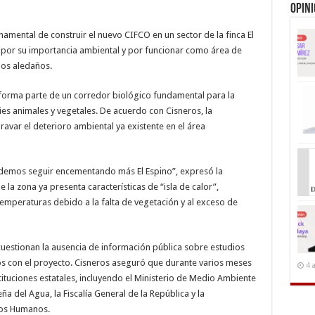
Opin
rnamental de construir el nuevo CIFCO en un sector de la finca El
 por su importancia ambiental y por funcionar como área de
ios aledaños.
 forma parte de un corredor biológico fundamental para la
ies animales y vegetales. De acuerdo con Cisneros, la
avar el deterioro ambiental ya existente en el área
emos seguir encementando más El Espino”, expresó la
 la zona ya presenta características de “isla de calor”,
peraturas debido a la falta de vegetación y al exceso de
uestionan la ausencia de información pública sobre estudios
os con el proyecto. Cisneros aseguró que durante varios meses
4 
tituciones estatales, incluyendo el Ministerio de Medio Ambiente
a del Agua, la Fiscalía General de la República y la
hos Humanos.