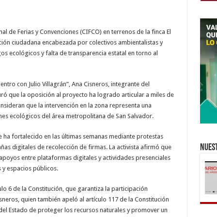
al de Ferias y Convenciones (CIFCO) en terrenos de la finca El
ción ciudadana encabezada por colectivos ambientalistas y
s ecológicos y falta de transparencia estatal en torno al
ntro con Julio Villagrán”, Ana Cisneros, integrante del
 que la oposición al proyecto ha logrado articular a miles de
onsideran que la intervención en la zona representa una
es ecológicos del área metropolitana de San Salvador.
e ha fortalecido en las últimas semanas mediante protestas
Nuest
ñas digitales de recolección de firmas. La activista afirmó que
apoyos entre plataformas digitales y actividades presenciales
y espacios públicos.
lo 6 de la Constitución, que garantiza la participación
sneros, quien también apeló al artículo 117 de la Constitución
 del Estado de proteger los recursos naturales y promover un