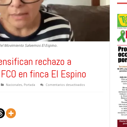
del Movimiento Salvemos El Espino.
ensifican rechazo a
IFCO en finca El Espino
en
Nacionales
,
Portada
Comentarios desactivados
Ambientalistas
intensifican
rechazo
a
construcción
del
CIFCO
en
finca
El
Espino