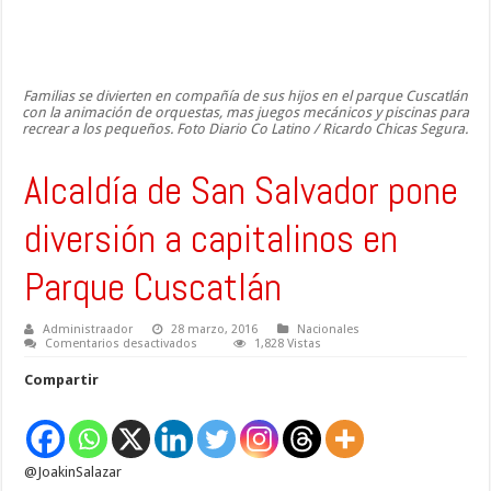
Familias se divierten en compañía de sus hijos en el parque Cuscatlán
con la animación de orquestas, mas juegos mecánicos y piscinas para
recrear a los pequeños. Foto Diario Co Latino / Ricardo Chicas Segura.
Alcaldía de San Salvador pone
diversión a capitalinos en
Parque Cuscatlán
Administraador
28 marzo, 2016
Nacionales
en
Comentarios desactivados
1,828 Vistas
Alcaldía
de
Compartir
San
Salvador
pone
diversión
a
capitalinos
@JoakinSalazar
en
Parque