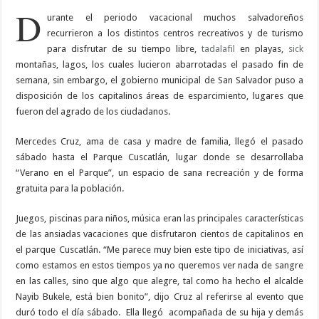
Cuscatlán
D
urante el periodo vacacional muchos salvadoreños
recurrieron a los distintos centros recreativos y de turismo
para disfrutar de su tiempo libre,
tadalafil
en playas,
sick
montañas, lagos, los cuales lucieron abarrotadas el pasado fin de
semana, sin embargo, el gobierno municipal de San Salvador puso a
disposición de los capitalinos áreas de esparcimiento, lugares que
fueron del agrado de los ciudadanos.
Mercedes Cruz, ama de casa y madre de familia, llegó el pasado
sábado hasta el Parque Cuscatlán, lugar donde se desarrollaba
“Verano en el Parque”, un espacio de sana recreación y de forma
gratuita para la población.
Juegos, piscinas para niños, música eran las principales características
de las ansiadas vacaciones que disfrutaron cientos de capitalinos en
el parque Cuscatlán. “Me parece muy bien este tipo de iniciativas, así
como estamos en estos tiempos ya no queremos ver nada de sangre
en las calles, sino que algo que alegre, tal como ha hecho el alcalde
Nayib Bukele, está bien bonito”, dijo Cruz al referirse al evento que
duró todo el día sábado.
Ella llegó
acompañada de su hija y demás